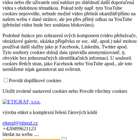
videa nebo dle uživatele umí nabízet po shlédnutí další doporučená
videa s obdobnou tématikou. Pokud tedy např. tyto YouTube
cookies nepovolíte, nebude možné video přehrát okamžitě/přímo na
našem webu v dané stránce, ale jen přes přímý odkaz na YouTube
(přehrání videa bude bez souhlasu blokováno).
Podobné funkce pro zobrazení svých komponent (video přehrávače,
obrázkové galerie, ukázka příspěvku ze soc. sítě, apod.) také mohou
používat další služby jako je Facebook, Linkedin, Twitter apod.
Tyto soubory cookies sbírají data zpravidla anonymizovaně, tj.
obvykle bez jednoznačných identifikačních informací. U souborů
cookies třetích stran, jako Facebook nebo YouTube apod., ale toto
nemůžeme nijak garantovat ani ovlivnit.
Povolit doplňkové cookies
Uložit zvolené nastavení cookies
nebo
Povolit všechny cookies
výroba etiket a komplexní řešení čárových kódů
etigraf@etigraf.cz
+420
499
621
123
hledat na webu ....