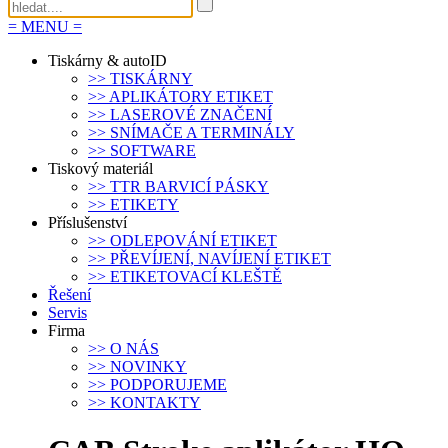
=
MENU
=
Tiskárny & autoID
>>
TISKÁRNY
>>
APLIKÁTORY ETIKET
>>
LASEROVÉ ZNAČENÍ
>>
SNÍMAČE A TERMINÁLY
>>
SOFTWARE
Tiskový materiál
>>
TTR BARVICÍ PÁSKY
>>
ETIKETY
Příslušenství
>>
ODLEPOVÁNÍ ETIKET
>>
PŘEVÍJENÍ, NAVÍJENÍ ETIKET
>>
ETIKETOVACÍ KLEŠTĚ
Řešení
Servis
Firma
>>
O NÁS
>>
NOVINKY
>>
PODPORUJEME
>>
KONTAKTY