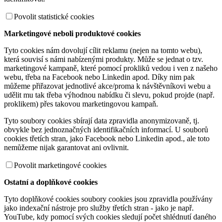
Povolit statistické cookies
Marketingové neboli produktové cookies
Tyto cookies nám dovolují cílit reklamu (nejen na tomto webu),
která souvisí s námi nabízenými produkty. Může se jednat o tzv.
marketingové kampaně, které pomocí prokliků vedou i ven z našeho
webu, třeba na Facebook nebo Linkedin apod. Díky nim pak
můžeme přiřazovat jednotlivé akce/proma k návštěvníkovi webu a
udělit mu tak třeba výhodnou nabídku či slevu, pokud projde (např.
proklikem) přes takovou marketingovou kampaň.
Tyto soubory cookies sbírají data zpravidla anonymizovaně, tj.
obvykle bez jednoznačných identifikačních informací. U souborů
cookies třetích stran, jako Facebook nebo Linkedin apod., ale toto
nemůžeme nijak garantovat ani ovlivnit.
Povolit marketingové cookies
Ostatní a doplňkové cookies
Tyto doplňkové cookies soubory cookies jsou zpravidla používány
jako indexační nástroje pro služby třetích stran - jako je např.
YouTube, kdy pomocí svých cookies sledují počet shlédnutí daného