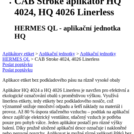
CAB Stroke aplikátor HQ
4024, HQ 4026 Linerless
HERMES QL - aplikační jednotka
HQ
Aplikátory etiket
>
Aplikační jednotky
>
Aplikační jednotky
HERMES QL
>
CAB Stroke 4024, 4026 Linerless
Poslat poptávku
Poslat poptávku
Aplikace etiket bez podkladového pásu na různě vysoké obaly
Aplikátor HQ 4024 a HQ 4026 Linerless je navržen pro efektivní a
ekologické označování obalů s proměnlivou výškou. Využívá
linerless etikety, tedy etikety bez podkladového nosiče, což
významně snižuje množství odpadu a šetří náklady na materiál i
provoz. Až 80 % úspora stlačeného vzduchu – podtlak na aplikační
desce zajišťuje elektrický ventilátor, stlačený vzduch je potřeba
pouze pro pohyb válce. Jeden aplikátor postačí pro různé výšky
balení. Díky pružně uložené aplikační desce označuje i nakloněné
nebo nerovné povrchy. Aplikovat je možné různé velikosti štítků bez