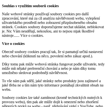
Souhlas s využitím souborů cookies
Naše webové stránky používají soubory cookies pro další
zpracování, které má za cíl analýzu návštěvnosti webu, vylepšení
uživatelského prostředí nebo zobrazení přizpůsobeného obsahu
stránek. Cookies soubory doporučujeme nechat ukládat, neblokovat
je. Nic Vám neudělají, nekoušou, ani to nejsou nijak škodlivé
nástroje......
Více o cookies
.
Více o cookies
Obecně soubory cookies pracují tak, že si pamatují určitá nastavení
nebo chování (kliknutí na něco, povolení nebo zákaz apod.).
Díky tomu pak může webová stránka fungovat podle uživatele, tedy
může mít nějaké preferenční chování a nebo je nám díky tomu
umožněno sledovat podrobněji návštěvnost.
To vše nám pak sdělí, jaké stránky nebo produkty jsou zajímavé a
jaké třeba ne a tím nám tyto informace pomáhají zkvalitnit obsah na
webu.
Soubory cookies lze také zamítnout (kromě technických nutných k
provozu webu), tím pak ale může dojít k omezení nebo zhoršení
některých prvků na webu - např. přehrávání videí z YouTube, nebo