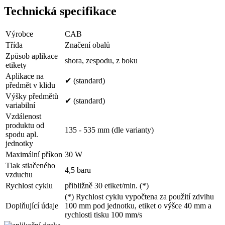
Technická specifikace
Výrobce
CAB
Třída
Značení obalů
Způsob aplikace
shora, zespodu, z boku
etikety
Aplikace na
✔ (standard)
předmět v klidu
Výšky předmětů
✔ (standard)
variabilní
Vzdálenost
produktu od
135 - 535 mm (dle varianty)
spodu apl.
jednotky
Maximální příkon
30 W
Tlak stlačeného
4,5 baru
vzduchu
Rychlost cyklu
přibližně 30 etiket/min. (*)
(*) Rychlost cyklu vypočtena za použití zdvihu
Doplňující údaje
100 mm pod jednotku, etiket o výšce 40 mm a
rychlosti tisku 100 mm/s