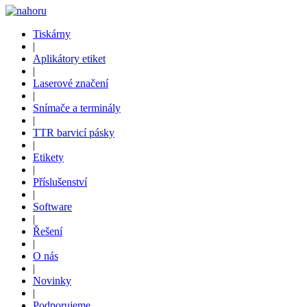
Tiskárny
|
Aplikátory etiket
|
Laserové značení
|
Snímače a terminály
|
TTR barvicí pásky
|
Etikety
|
Příslušenství
|
Software
|
Řešení
|
O nás
|
Novinky
|
Podporujeme