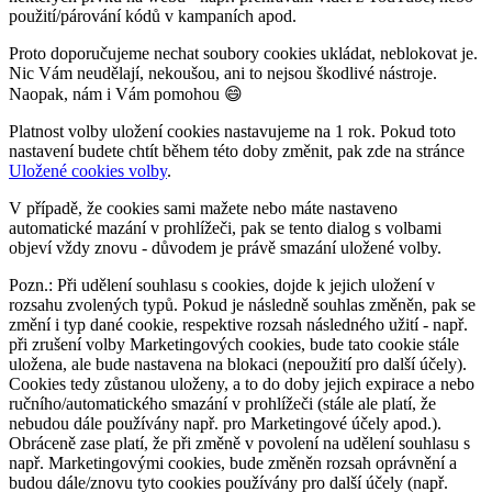
použití/párování kódů v kampaních apod.
Proto doporučujeme nechat soubory cookies ukládat, neblokovat je.
Nic Vám neudělají, nekoušou, ani to nejsou škodlivé nástroje.
Naopak, nám i Vám pomohou 😄
Platnost volby uložení cookies nastavujeme na 1 rok. Pokud toto
nastavení budete chtít během této doby změnit, pak zde na stránce
Uložené cookies volby
.
V případě, že cookies sami mažete nebo máte nastaveno
automatické mazání v prohlížeči, pak se tento dialog s volbami
objeví vždy znovu - důvodem je právě smazání uložené volby.
Pozn.: Při udělení souhlasu s cookies, dojde k jejich uložení v
rozsahu zvolených typů. Pokud je následně souhlas změněn, pak se
změní i typ dané cookie, respektive rozsah následného užití - např.
při zrušení volby Marketingových cookies, bude tato cookie stále
uložena, ale bude nastavena na blokaci (nepoužití pro další účely).
Cookies tedy zůstanou uloženy, a to do doby jejich expirace a nebo
ručního/automatického smazání v prohlížeči (stále ale platí, že
nebudou dále používány např. pro Marketingové účely apod.).
Obráceně zase platí, že při změně v povolení na udělení souhlasu s
např. Marketingovými cookies, bude změněn rozsah oprávnění a
budou dále/znovu tyto cookies používány pro další účely (např.