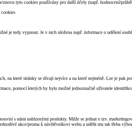
znovu tyto cookies používány pro další účely (např. hodnocení/průbě
 cookies
né je tedy vypnout. Je v nich uložena např. informace o udělení souh
, na které stránky se dívají nejvíce a na které nejméně. Lze je pak pou
ormace, pomocí kterých by bylo možné jednoznačně uživatele identifiko
á souvisí s námi nabízenými produkty. Může se jednat o tzv. marketing
notlivé akce/proma k návštěvníkovi webu a udělit mu tak třeba výhod