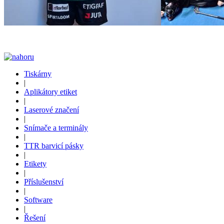
Tiskárny
|
Aplikátory etiket
|
Laserové značení
|
Snímače a terminály
|
TTR barvicí pásky
|
Etikety
|
Příslušenství
|
Software
|
Řešení