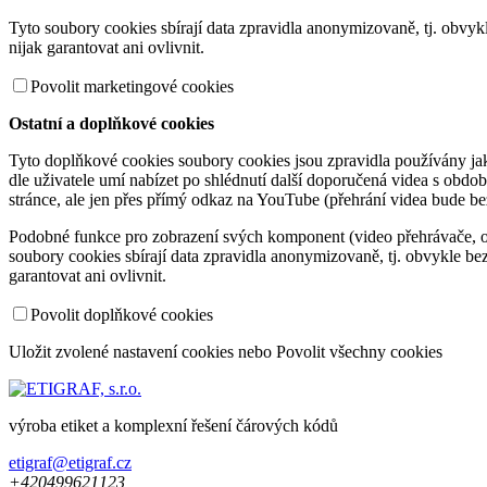
Tyto soubory cookies sbírají data zpravidla anonymizovaně, tj. obvy
nijak garantovat ani ovlivnit.
Povolit marketingové cookies
Ostatní a doplňkové cookies
Tyto doplňkové cookies soubory cookies jsou zpravidla používány jako
dle uživatele umí nabízet po shlédnutí další doporučená videa s ob
stránce, ale jen přes přímý odkaz na YouTube (přehrání videa bude b
Podobné funkce pro zobrazení svých komponent (video přehrávače, obr
soubory cookies sbírají data zpravidla anonymizovaně, tj. obvykle b
garantovat ani ovlivnit.
Povolit doplňkové cookies
Uložit zvolené nastavení cookies
nebo
Povolit všechny cookies
výroba etiket a komplexní řešení čárových kódů
etigraf@etigraf.cz
+420
499
621
123