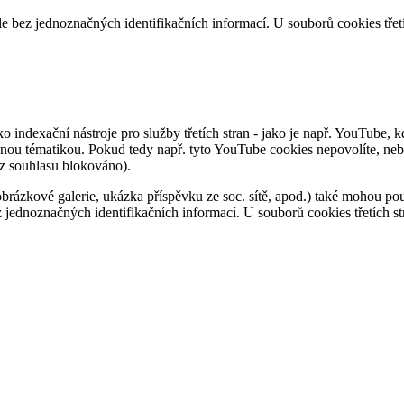
kle bez jednoznačných identifikačních informací. U souborů cookies tře
 indexační nástroje pro služby třetích stran - jako je např. YouTube, 
dobnou tématikou. Pokud tedy např. tyto YouTube cookies nepovolíte, 
ez souhlasu blokováno).
ázkové galerie, ukázka příspěvku ze soc. sítě, apod.) také mohou použ
ez jednoznačných identifikačních informací. U souborů cookies třetích