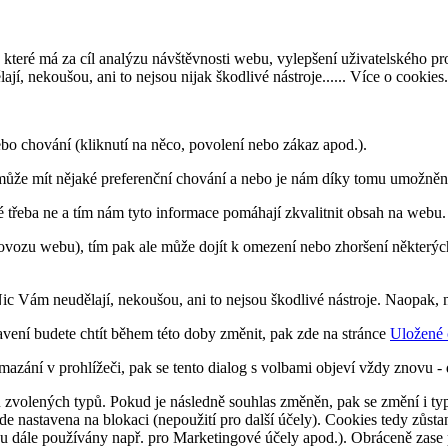
 které má za cíl analýzu návštěvnosti webu, vylepšení uživatelského p
, nekoušou, ani to nejsou nijak škodlivé nástroje......
Více o cookies
.
ebo chování (kliknutí na něco, povolení nebo zákaz apod.).
ůže mít nějaké preferenční chování a nebo je nám díky tomu umožněno
é třeba ne a tím nám tyto informace pomáhají zkvalitnit obsah na webu.
ovozu webu), tím pak ale může dojít k omezení nebo zhoršení některýc
Nic Vám neudělají, nekoušou, ani to nejsou škodlivé nástroje. Naopa
avení budete chtít během této doby změnit, pak zde na stránce
Uložené 
azání v prohlížeči, pak se tento dialog s volbami objeví vždy znovu 
hu zvolených typů. Pokud je následně souhlas změněn, pak se změní i typ 
e nastavena na blokaci (nepoužití pro další účely). Cookies tedy zůsta
ou dále používány např. pro Marketingové účely apod.). Obráceně zase p