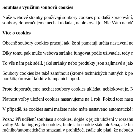
Souhlas s využitím souborů cookies
Naše webové stránky používají soubory cookies pro další zpracování,
soubory doporučujeme nechat ukládat, neblokovat je. Nic Vám neudělají
Více o cookies
Obecně soubory cookies pracují tak, že si pamatují určitá nastavení n
Díky tomu pak může webová stránka fungovat podle uživatele, tedy m
To vše nám pak sdělí, jaké stránky nebo produkty jsou zajímavé a jak
Soubory cookies lze také zamítnout (kromě technických nutných k pr
použití/párování kódů v kampaních apod.
Proto doporučujeme nechat soubory cookies ukládat, neblokovat je. 
Platnost volby uložení cookies nastavujeme na 1 rok. Pokud toto nast
V případě, že cookies sami mažete nebo máte nastaveno automatické m
Pozn.: Při udělení souhlasu s cookies, dojde k jejich uložení v rozsa
volby Marketingových cookies, bude tato cookie stále uložena, ale bud
ručního/automatického smazání v prohlížeči (stále ale platí, že nebud