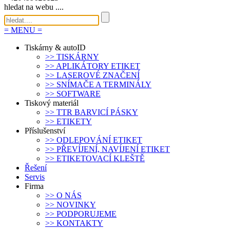
hledat na webu ....
=
MENU
=
Tiskárny & autoID
>>
TISKÁRNY
>>
APLIKÁTORY ETIKET
>>
LASEROVÉ ZNAČENÍ
>>
SNÍMAČE A TERMINÁLY
>>
SOFTWARE
Tiskový materiál
>>
TTR BARVICÍ PÁSKY
>>
ETIKETY
Příslušenství
>>
ODLEPOVÁNÍ ETIKET
>>
PŘEVÍJENÍ, NAVÍJENÍ ETIKET
>>
ETIKETOVACÍ KLEŠTĚ
Řešení
Servis
Firma
>>
O NÁS
>>
NOVINKY
>>
PODPORUJEME
>>
KONTAKTY