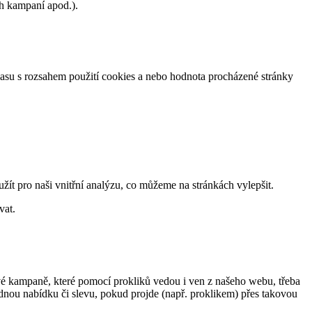
h kampaní apod.).
lasu s rozsahem použití cookies a nebo hodnota procházené stránky
žít pro naši vnitřní analýzu, co můžeme na stránkách vylepšit.
vat.
ové kampaně, které pomocí prokliků vedou i ven z našeho webu, třeba
nou nabídku či slevu, pokud projde (např. proklikem) přes takovou