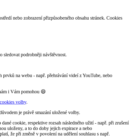
rostředí nebo zobrazení přizpůsobeného obsahu stránek. Cookies
 sledovat podrobněji návštěvnost.
h prvků na webu - např. přehrávání videí z YouTube, nebo
k, nám i Vám pomohou 😄
cookies volby
.
- důvodem je právě smazání uložené volby.
dané cookie, respektive rozsah následného užití - např. při zrušení
nou uloženy, a to do doby jejich expirace a nebo
latí, že při změně v povolení na udělení souhlasu s např.