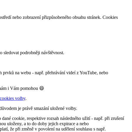
rostředí nebo zobrazení přizpůsobeného obsahu stránek. Cookies
 sledovat podrobněji návštěvnost.
h prvků na webu - např. přehrávání videí z YouTube, nebo
k, nám i Vám pomohou 😄
cookies volby
.
- důvodem je právě smazání uložené volby.
dané cookie, respektive rozsah následného užití - např. při zrušení
nou uloženy, a to do doby jejich expirace a nebo
latí, že při změně v povolení na udělení souhlasu s např.