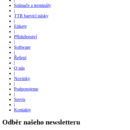
|
Snímače a terminály
|
TTR barvicí pásky
|
Etikety
|
Příslušenství
|
Software
|
Řešení
|
O nás
|
Novinky
|
Podporujeme
|
Servis
|
Kontakty
Odběr našeho newsletteru