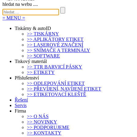
hledat na webu ....
=
MENU
=
Tiskárny & autoID
>>
TISKÁRNY
>>
APLIKÁTORY ETIKET
>>
LASEROVÉ ZNAČENÍ
>>
SNÍMAČE A TERMINÁLY
>>
SOFTWARE
Tiskový materiál
>>
TTR BARVICÍ PÁSKY
>>
ETIKETY
Příslušenství
>>
ODLEPOVÁNÍ ETIKET
>>
PŘEVÍJENÍ, NAVÍJENÍ ETIKET
>>
ETIKETOVACÍ KLEŠTĚ
Řešení
Servis
Firma
>>
O NÁS
>>
NOVINKY
>>
PODPORUJEME
>>
KONTAKTY