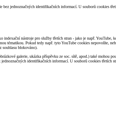
kle bez jednoznačných identifikačních informací. U souborů cookies tře
 indexační nástroje pro služby třetích stran - jako je např. YouTube, 
dobnou tématikou. Pokud tedy např. tyto YouTube cookies nepovolíte, 
ez souhlasu blokováno).
ázkové galerie, ukázka příspěvku ze soc. sítě, apod.) také mohou použ
ez jednoznačných identifikačních informací. U souborů cookies třetích