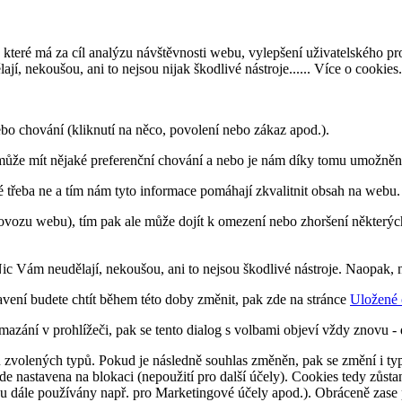
 které má za cíl analýzu návštěvnosti webu, vylepšení uživatelského p
, nekoušou, ani to nejsou nijak škodlivé nástroje......
Více o cookies
.
ebo chování (kliknutí na něco, povolení nebo zákaz apod.).
ůže mít nějaké preferenční chování a nebo je nám díky tomu umožněno
é třeba ne a tím nám tyto informace pomáhají zkvalitnit obsah na webu.
ovozu webu), tím pak ale může dojít k omezení nebo zhoršení některýc
Nic Vám neudělají, nekoušou, ani to nejsou škodlivé nástroje. Naopa
avení budete chtít během této doby změnit, pak zde na stránce
Uložené 
azání v prohlížeči, pak se tento dialog s volbami objeví vždy znovu 
hu zvolených typů. Pokud je následně souhlas změněn, pak se změní i typ 
e nastavena na blokaci (nepoužití pro další účely). Cookies tedy zůsta
ou dále používány např. pro Marketingové účely apod.). Obráceně zase p