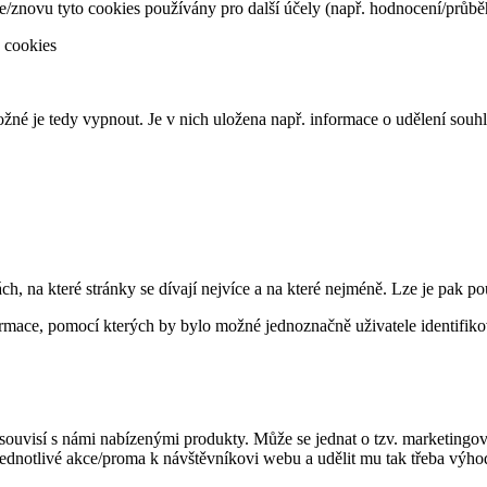
znovu tyto cookies používány pro další účely (např. hodnocení/průbě
 cookies
né je tedy vypnout. Je v nich uložena např. informace o udělení souh
, na které stránky se dívají nejvíce a na které nejméně. Lze je pak pou
ormace, pomocí kterých by bylo možné jednoznačně uživatele identifiko
á souvisí s námi nabízenými produkty. Může se jednat o tzv. marketing
notlivé akce/proma k návštěvníkovi webu a udělit mu tak třeba výhod