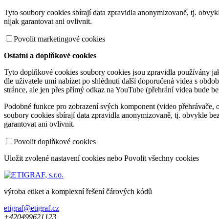
Tyto soubory cookies sbírají data zpravidla anonymizovaně, tj. obvy
nijak garantovat ani ovlivnit.
Povolit marketingové cookies
Ostatní a doplňkové cookies
Tyto doplňkové cookies soubory cookies jsou zpravidla používány jako
dle uživatele umí nabízet po shlédnutí další doporučená videa s ob
stránce, ale jen přes přímý odkaz na YouTube (přehrání videa bude b
Podobné funkce pro zobrazení svých komponent (video přehrávače, obr
soubory cookies sbírají data zpravidla anonymizovaně, tj. obvykle b
garantovat ani ovlivnit.
Povolit doplňkové cookies
Uložit zvolené nastavení cookies
nebo
Povolit všechny cookies
výroba etiket a komplexní řešení čárových kódů
etigraf@etigraf.cz
+420
499
621
123