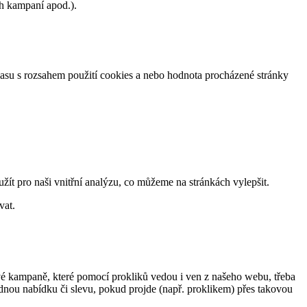
h kampaní apod.).
lasu s rozsahem použití cookies a nebo hodnota procházené stránky
žít pro naši vnitřní analýzu, co můžeme na stránkách vylepšit.
vat.
ové kampaně, které pomocí prokliků vedou i ven z našeho webu, třeba
nou nabídku či slevu, pokud projde (např. proklikem) přes takovou