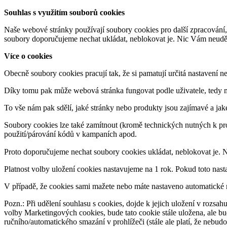
Souhlas s využitím souborů cookies
Naše webové stránky používají soubory cookies pro další zpracování,
soubory doporučujeme nechat ukládat, neblokovat je. Nic Vám neudělají
Více o cookies
Obecně soubory cookies pracují tak, že si pamatují určitá nastavení n
Díky tomu pak může webová stránka fungovat podle uživatele, tedy m
To vše nám pak sdělí, jaké stránky nebo produkty jsou zajímavé a jak
Soubory cookies lze také zamítnout (kromě technických nutných k pr
použití/párování kódů v kampaních apod.
Proto doporučujeme nechat soubory cookies ukládat, neblokovat je. 
Platnost volby uložení cookies nastavujeme na 1 rok. Pokud toto nast
V případě, že cookies sami mažete nebo máte nastaveno automatické m
Pozn.: Při udělení souhlasu s cookies, dojde k jejich uložení v rozsa
volby Marketingových cookies, bude tato cookie stále uložena, ale bud
ručního/automatického smazání v prohlížeči (stále ale platí, že nebud