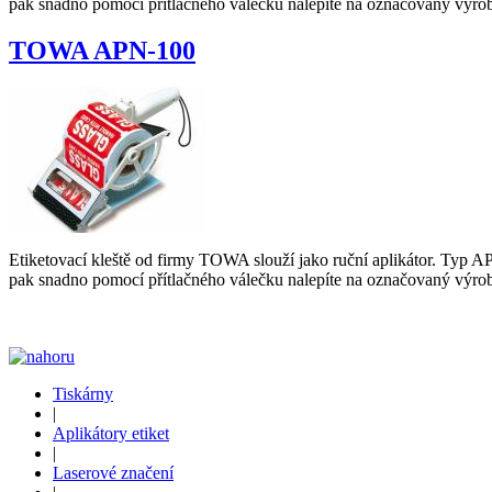
pak snadno pomocí přítlačného válečku nalepíte na označovaný výrob
TOWA APN-100
Etiketovací kleště od firmy TOWA slouží jako ruční aplikátor. Typ AP
pak snadno pomocí přítlačného válečku nalepíte na označovaný výrob
Tiskárny
|
Aplikátory etiket
|
Laserové značení