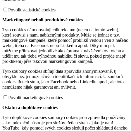
Povolit statistické cookies
Marketingové neboli produktové cookies
Tyto cookies nám dovolují cílit reklamu (nejen na tomto webu),
která souvisí s námi nabízenými produkty. Může se jednat o tzv.
marketingové kampaně, které pomocí prokliků vedou i ven z našeho
webu, třeba na Facebook nebo Linkedin apod. Díky nim pak
můžeme přiřazovat jednotlivé akce/proma k návštěvníkovi webu a
udělit mu tak třeba výhodnou nabídku či slevu, pokud projde (např.
proklikem) přes takovou marketingovou kampaň.
Tyto soubory cookies sbírají data zpravidla anonymizovaně, tj.
obvykle bez jednoznačných identifikačních informací. U souborů
cookies třetích stran, jako Facebook nebo Linkedin apod., ale toto
nemůžeme nijak garantovat ani ovlivnit.
Povolit marketingové cookies
Ostatní a doplňkové cookies
Tyto doplňkové cookies soubory cookies jsou zpravidla používány
jako indexační nástroje pro služby třetích stran - jako je např.
YouTube, kdy pomocí svých cookies sledují počet shlédnutí daného