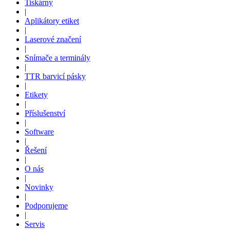
Tiskárny
|
Aplikátory etiket
|
Laserové značení
|
Snímače a terminály
|
TTR barvicí pásky
|
Etikety
|
Příslušenství
|
Software
|
Řešení
|
O nás
|
Novinky
|
Podporujeme
|
Servis