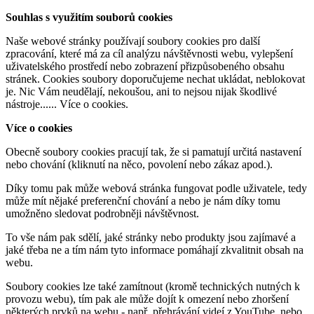
Souhlas s využitím souborů cookies
Naše webové stránky používají soubory cookies pro další
zpracování, které má za cíl analýzu návštěvnosti webu, vylepšení
uživatelského prostředí nebo zobrazení přizpůsobeného obsahu
stránek. Cookies soubory doporučujeme nechat ukládat, neblokovat
je. Nic Vám neudělají, nekoušou, ani to nejsou nijak škodlivé
nástroje......
Více o cookies
.
Více o cookies
Obecně soubory cookies pracují tak, že si pamatují určitá nastavení
nebo chování (kliknutí na něco, povolení nebo zákaz apod.).
Díky tomu pak může webová stránka fungovat podle uživatele, tedy
může mít nějaké preferenční chování a nebo je nám díky tomu
umožněno sledovat podrobněji návštěvnost.
To vše nám pak sdělí, jaké stránky nebo produkty jsou zajímavé a
jaké třeba ne a tím nám tyto informace pomáhají zkvalitnit obsah na
webu.
Soubory cookies lze také zamítnout (kromě technických nutných k
provozu webu), tím pak ale může dojít k omezení nebo zhoršení
některých prvků na webu - např. přehrávání videí z YouTube, nebo