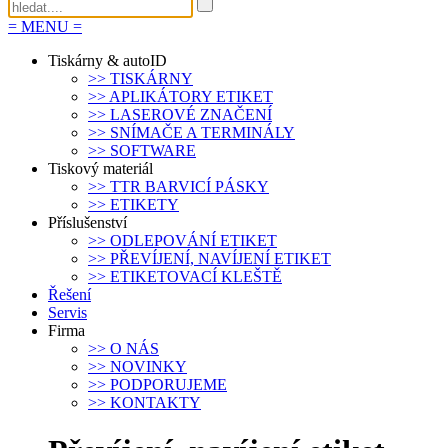
=
MENU
=
Tiskárny & autoID
>>
TISKÁRNY
>>
APLIKÁTORY ETIKET
>>
LASEROVÉ ZNAČENÍ
>>
SNÍMAČE A TERMINÁLY
>>
SOFTWARE
Tiskový materiál
>>
TTR BARVICÍ PÁSKY
>>
ETIKETY
Příslušenství
>>
ODLEPOVÁNÍ ETIKET
>>
PŘEVÍJENÍ, NAVÍJENÍ ETIKET
>>
ETIKETOVACÍ KLEŠTĚ
Řešení
Servis
Firma
>>
O NÁS
>>
NOVINKY
>>
PODPORUJEME
>>
KONTAKTY