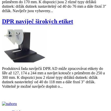
průměrem do 170 mm. K dispozici jsou 2 různé typy držáků
dutinek: držák dutinek nastavitelný od 40 do 76 mm a dále fixní 3"
držák. Navíječe jsou vybaveny...
DPR navíječ širokých etiket
Produktová řada navíječů DPR AD může zpracovávat etikety do
šíře až 127, 174 a 244 mm a navíjet kotouče s průměrem do 250 a
300 mm. K dispozici jsou 2 různé typy držáků dutinek: držák
dutinek nastavitelný od 40 do 118 mm a dále fixní 3" držák.
Volitelně je možné navíječe doplnit o...