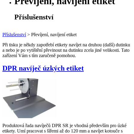
Převíjení, navíjení etiket
Příslušenství
Příslušenství
>
Převíjení, navíjení etiket
Při tisku je někdy zapotřebí etikety navíjet na druhou (další) dutinku
a nebo je po vytištění převinout na dutinku zcela jiné velikosti. Tato
zařízení Vám s tím zaručeně pomohou.
DPR navíječ úzkých etiket
Produktová řada navíječů DPR SR je vhodná především pro úzké
etikety. Umí pracovat s šířemi až do 120 mm a navíjet kotouče s