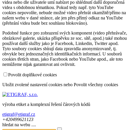
videa nebo dle uživatele umí nabízet po shlédnutí další doporučená
videa s obdobnou tématikou. Pokud tedy např. tyto YouTube
cookies nepovolíte, nebude možné video přehrát okamžitě/přímo na
našem webu v dané stránce, ale jen přes přímý odkaz na YouTube
(přehrání videa bude bez souhlasu blokováno).
Podobné funkce pro zobrazení svých komponent (video přehrávače,
obrázkové galerie, ukázka příspěvku ze soc. sítě, apod.) také mohou
používat další služby jako je Facebook, Linkedin, Twitter apod.
Tyto soubory cookies sbírají data zpravidla anonymizovaně, tj.
obvykle bez jednoznačných identifikačních informací. U souborů
cookies třetích stran, jako Facebook nebo YouTube apod., ale toto
nemůžeme nijak garantovat ani ovlivnit.
Povolit doplňkové cookies
Uložit zvolené nastavení cookies
nebo
Povolit všechny cookies
výroba etiket a komplexní řešení čárových kódů
etigraf@etigraf.cz
+420
499
621
123
hledat na webu ....