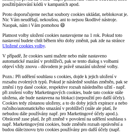
použití/párování kódů v kampaních apod.
Proto doporučujeme nechat soubory cookies ukládat, neblokovat je.
Nic Vám neudělají, nekoušou, ani to nejsou škodlivé nástroje.
Naopak, nám i Vám pomohou 😄
Platnost volby uložení cookies nastavujeme na 1 rok. Pokud toto
nastavení budete chtít během této doby změnit, pak zde na stránce
Uložené cookies volby
.
V případě, že cookies sami mažete nebo máte nastaveno
automatické mazání v prohlížeči, pak se tento dialog s volbami
objeví vždy znovu - důvodem je právě smazání uložené volby.
Pozn.: Při udělení souhlasu s cookies, dojde k jejich uložení v
rozsahu zvolených typů. Pokud je následně souhlas změněn, pak se
změní i typ dané cookie, respektive rozsah následného užití - např.
při zrušení volby Marketingových cookies, bude tato cookie stále
uložena, ale bude nastavena na blokaci (nepoužití pro další účely).
Cookies tedy zůstanou uloženy, a to do doby jejich expirace a nebo
ručního/automatického smazání v prohlížeči (stále ale platí, že
nebudou dále používány např. pro Marketingové účely apod.).
Obráceně zase platí, že při změně v povolení na udělení souhlasu s
např. Marketingovými cookies, bude změněn rozsah oprávnění a
budou dále/znovu tyto cookies používány pro další účely (např.