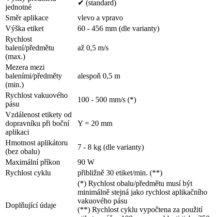
✔ (standard)
jednotné
Směr aplikace
vlevo a vpravo
Výška etiket
60 - 456 mm (dle varianty)
Rychlost
balení/předmětu
až 0,5 m/s
(max.)
Mezera mezi
baleními/předměty
alespoň 0,5 m
(min.)
Rychlost vakuového
100 - 500 mm/s (*)
pásu
Vzdálenost etikety od
dopravníku při boční
Y = 20 mm
aplikaci
Hmotnost aplikátoru
7 - 8 kg (dle varianty)
(bez obalu)
Maximální příkon
90 W
Rychlost cyklu
přibližně 30 etiket/min. (**)
(*) Rychlost obalu/předmětu musí být
minimálně stejná jako rychlost aplikačního
vakuového pásu
Doplňující údaje
(**) Rychlost cyklu vypočtena za použití