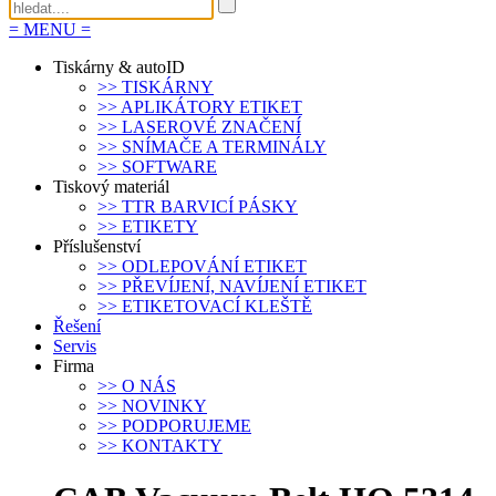
=
MENU
=
Tiskárny & autoID
>>
TISKÁRNY
>>
APLIKÁTORY ETIKET
>>
LASEROVÉ ZNAČENÍ
>>
SNÍMAČE A TERMINÁLY
>>
SOFTWARE
Tiskový materiál
>>
TTR BARVICÍ PÁSKY
>>
ETIKETY
Příslušenství
>>
ODLEPOVÁNÍ ETIKET
>>
PŘEVÍJENÍ, NAVÍJENÍ ETIKET
>>
ETIKETOVACÍ KLEŠTĚ
Řešení
Servis
Firma
>>
O NÁS
>>
NOVINKY
>>
PODPORUJEME
>>
KONTAKTY