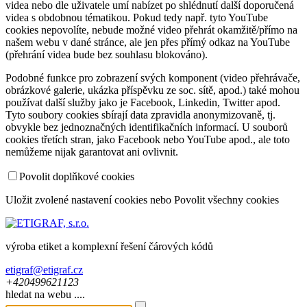
videa nebo dle uživatele umí nabízet po shlédnutí další doporučená
videa s obdobnou tématikou. Pokud tedy např. tyto YouTube
cookies nepovolíte, nebude možné video přehrát okamžitě/přímo na
našem webu v dané stránce, ale jen přes přímý odkaz na YouTube
(přehrání videa bude bez souhlasu blokováno).
Podobné funkce pro zobrazení svých komponent (video přehrávače,
obrázkové galerie, ukázka příspěvku ze soc. sítě, apod.) také mohou
používat další služby jako je Facebook, Linkedin, Twitter apod.
Tyto soubory cookies sbírají data zpravidla anonymizovaně, tj.
obvykle bez jednoznačných identifikačních informací. U souborů
cookies třetích stran, jako Facebook nebo YouTube apod., ale toto
nemůžeme nijak garantovat ani ovlivnit.
Povolit doplňkové cookies
Uložit zvolené nastavení cookies
nebo
Povolit všechny cookies
výroba etiket a komplexní řešení čárových kódů
etigraf@etigraf.cz
+420
499
621
123
hledat na webu ....