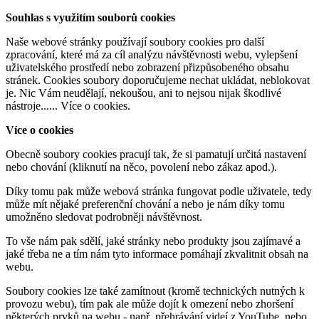
Souhlas s využitím souborů cookies
Naše webové stránky používají soubory cookies pro další
zpracování, které má za cíl analýzu návštěvnosti webu, vylepšení
uživatelského prostředí nebo zobrazení přizpůsobeného obsahu
stránek. Cookies soubory doporučujeme nechat ukládat, neblokovat
je. Nic Vám neudělají, nekoušou, ani to nejsou nijak škodlivé
nástroje......
Více o cookies
.
Více o cookies
Obecně soubory cookies pracují tak, že si pamatují určitá nastavení
nebo chování (kliknutí na něco, povolení nebo zákaz apod.).
Díky tomu pak může webová stránka fungovat podle uživatele, tedy
může mít nějaké preferenční chování a nebo je nám díky tomu
umožněno sledovat podrobněji návštěvnost.
To vše nám pak sdělí, jaké stránky nebo produkty jsou zajímavé a
jaké třeba ne a tím nám tyto informace pomáhají zkvalitnit obsah na
webu.
Soubory cookies lze také zamítnout (kromě technických nutných k
provozu webu), tím pak ale může dojít k omezení nebo zhoršení
některých prvků na webu - např. přehrávání videí z YouTube, nebo