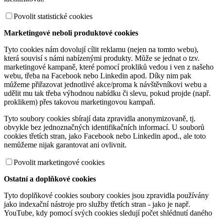
Povolit statistické cookies
Marketingové neboli produktové cookies
Tyto cookies nám dovolují cílit reklamu (nejen na tomto webu),
která souvisí s námi nabízenými produkty. Může se jednat o tzv.
marketingové kampaně, které pomocí prokliků vedou i ven z našeho
webu, třeba na Facebook nebo Linkedin apod. Díky nim pak
můžeme přiřazovat jednotlivé akce/proma k návštěvníkovi webu a
udělit mu tak třeba výhodnou nabídku či slevu, pokud projde (např.
proklikem) přes takovou marketingovou kampaň.
Tyto soubory cookies sbírají data zpravidla anonymizovaně, tj.
obvykle bez jednoznačných identifikačních informací. U souborů
cookies třetích stran, jako Facebook nebo Linkedin apod., ale toto
nemůžeme nijak garantovat ani ovlivnit.
Povolit marketingové cookies
Ostatní a doplňkové cookies
Tyto doplňkové cookies soubory cookies jsou zpravidla používány
jako indexační nástroje pro služby třetích stran - jako je např.
YouTube, kdy pomocí svých cookies sledují počet shlédnutí daného