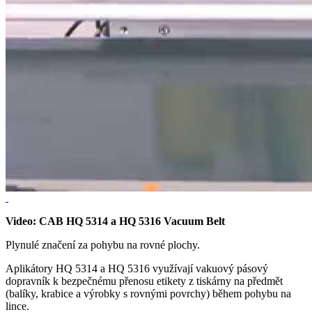
Video: CAB HQ 5314 a HQ 5316 Vacuum Belt
Plynulé značení za pohybu na rovné plochy.
Aplikátory HQ 5314 a HQ 5316 využívají vakuový pásový
dopravník k bezpečnému přenosu etikety z tiskárny na předmět
(balíky, krabice a výrobky s rovnými povrchy) během pohybu na
lince.