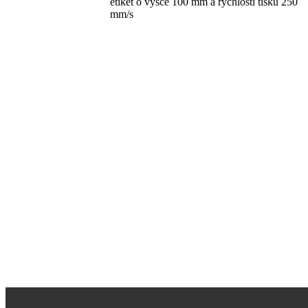
etiket o výšce 100 mm a rychlosti tisku 250
mm/s