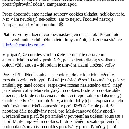
použití/párování kódů v kampaních apod.
Proto doporučujeme nechat soubory cookies ukládat, neblokovat je.
Nic Vám neudělají, nekoušou, ani to nejsou škodlivé nástroje.
Naopak, nám i Vám pomohou 😄
Platnost volby uložení cookies nastavujeme na 1 rok. Pokud toto
nastavení budete chtít během této doby změnit, pak zde na stránce
Uložené cookies volby
.
V případě, že cookies sami mažete nebo máte nastaveno
automatické mazání v prohlížeči, pak se tento dialog s volbami
objeví vždy znovu - důvodem je právě smazání uložené volby.
Pozn.: Při udělení souhlasu s cookies, dojde k jejich uložení v
rozsahu zvolených typů. Pokud je následně souhlas změněn, pak se
změní i typ dané cookie, respektive rozsah následného užití - např.
při zrušení volby Marketingových cookies, bude tato cookie stále
uložena, ale bude nastavena na blokaci (nepoužití pro další účely).
Cookies tedy zůstanou uloženy, a to do doby jejich expirace a nebo
ručního/automatického smazání v prohlížeči (stále ale platí, že
nebudou dále používány např. pro Marketingové účely apod.).
Obráceně zase platí, že při změně v povolení na udělení souhlasu s
např. Marketingovými cookies, bude změněn rozsah oprávnění a
budou dále/znovu tyto cookies používány pro další účely (např.