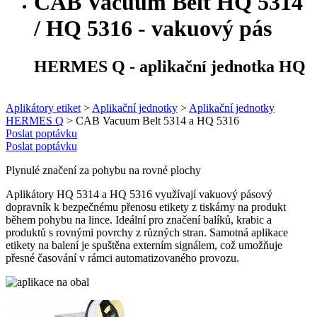
CAB Vacuum Belt HQ 5314
/ HQ 5316
-
vakuový pás
HERMES Q - aplikační jednotka HQ
Aplikátory etiket
>
Aplikační jednotky
>
Aplikační jednotky
HERMES Q
>
CAB Vacuum Belt 5314 a HQ 5316
Poslat poptávku
Poslat poptávku
Plynulé značení za pohybu na rovné plochy
Aplikátory HQ 5314 a HQ 5316 využívají vakuový pásový
dopravník k bezpečnému přenosu etikety z tiskárny na produkt
během pohybu na lince. Ideální pro značení balíků, krabic a
produktů s rovnými povrchy z různých stran. Samotná aplikace
etikety na balení je spuštěna externím signálem, což umožňuje
přesné časování v rámci automatizovaného provozu.