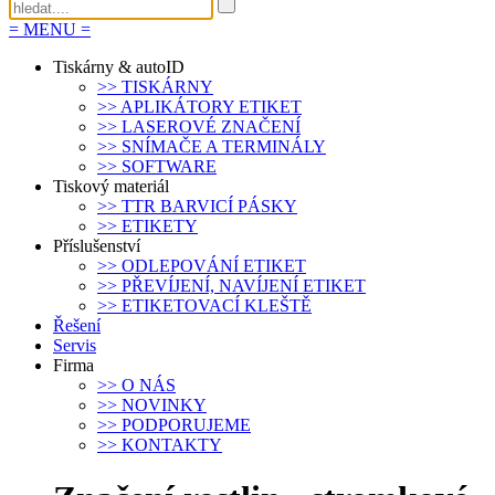
=
MENU
=
Tiskárny & autoID
>>
TISKÁRNY
>>
APLIKÁTORY ETIKET
>>
LASEROVÉ ZNAČENÍ
>>
SNÍMAČE A TERMINÁLY
>>
SOFTWARE
Tiskový materiál
>>
TTR BARVICÍ PÁSKY
>>
ETIKETY
Příslušenství
>>
ODLEPOVÁNÍ ETIKET
>>
PŘEVÍJENÍ, NAVÍJENÍ ETIKET
>>
ETIKETOVACÍ KLEŠTĚ
Řešení
Servis
Firma
>>
O NÁS
>>
NOVINKY
>>
PODPORUJEME
>>
KONTAKTY