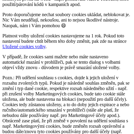
použití/párování kódů v kampaních apod.
Proto doporučujeme nechat soubory cookies ukládat, neblokovat je.
Nic Vám neudělají, nekoušou, ani to nejsou škodlivé nástroje.
Naopak, nám i Vám pomohou 😄
Platnost volby uložení cookies nastavujeme na 1 rok. Pokud toto
nastavení budete chtít během této doby změnit, pak zde na stránce
Uložené cookies volby
.
V případě, že cookies sami mažete nebo máte nastaveno
automatické mazání v prohlížeči, pak se tento dialog s volbami
objeví vždy znovu - důvodem je právě smazání uložené volby.
Pozn.: Při udělení souhlasu s cookies, dojde k jejich uložení v
rozsahu zvolených typů. Pokud je následně souhlas změněn, pak se
změní i typ dané cookie, respektive rozsah následného užití - např.
při zrušení volby Marketingových cookies, bude tato cookie stále
uložena, ale bude nastavena na blokaci (nepoužití pro další účely).
Cookies tedy zůstanou uloženy, a to do doby jejich expirace a nebo
ručního/automatického smazání v prohlížeči (stále ale platí, že
nebudou dále používány např. pro Marketingové účely apod.).
Obráceně zase platí, že při změně v povolení na udělení souhlasu s
např. Marketingovými cookies, bude změněn rozsah oprávnění a
budou dále/znovu tyto cookies používány pro další účely (např.