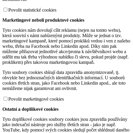
Povolit statistické cookies
Marketingové neboli produktové cookies
Tyto cookies nám dovolují cílit reklamu (nejen na tomto webu),
která souvisí s námi nabízenými produkty. Může se jednat o tzv.
marketingové kampaně, které pomocí prokliků vedou i ven z našeho
webu, třeba na Facebook nebo Linkedin apod. Díky nim pak
můžeme přiřazovat jednotlivé akce/proma k návštěvníkovi webu a
udělit mu tak třeba výhodnou nabídku či slevu, pokud projde (např.
proklikem) přes takovou marketingovou kampaň.
Tyto soubory cookies sbírají data zpravidla anonymizovaně, tj.
obvykle bez jednoznačných identifikačních informací. U souborů
cookies třetích stran, jako Facebook nebo Linkedin apod., ale toto
nemůžeme nijak garantovat ani ovlivnit.
Povolit marketingové cookies
Ostatní a doplňkové cookies
Tyto doplňkové cookies soubory cookies jsou zpravidla používány
jako indexační nástroje pro služby třetích stran - jako je např.
YouTube, kdy pomocí svých cookies sledují počet shlédnutí daného