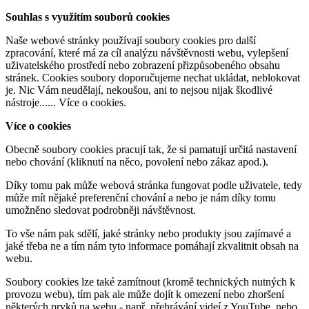
Souhlas s využitím souborů cookies
Naše webové stránky používají soubory cookies pro další
zpracování, které má za cíl analýzu návštěvnosti webu, vylepšení
uživatelského prostředí nebo zobrazení přizpůsobeného obsahu
stránek. Cookies soubory doporučujeme nechat ukládat, neblokovat
je. Nic Vám neudělají, nekoušou, ani to nejsou nijak škodlivé
nástroje......
Více o cookies
.
Více o cookies
Obecně soubory cookies pracují tak, že si pamatují určitá nastavení
nebo chování (kliknutí na něco, povolení nebo zákaz apod.).
Díky tomu pak může webová stránka fungovat podle uživatele, tedy
může mít nějaké preferenční chování a nebo je nám díky tomu
umožněno sledovat podrobněji návštěvnost.
To vše nám pak sdělí, jaké stránky nebo produkty jsou zajímavé a
jaké třeba ne a tím nám tyto informace pomáhají zkvalitnit obsah na
webu.
Soubory cookies lze také zamítnout (kromě technických nutných k
provozu webu), tím pak ale může dojít k omezení nebo zhoršení
některých prvků na webu - např. přehrávání videí z YouTube, nebo