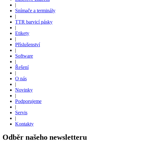
|
Snímače a terminály
|
TTR barvicí pásky
|
Etikety
|
Příslušenství
|
Software
|
Řešení
|
O nás
|
Novinky
|
Podporujeme
|
Servis
|
Kontakty
Odběr našeho newsletteru