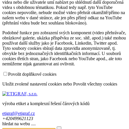
videa nebo dle uživatele umí nabízet po shlédnutí další doporučená
videa s obdobnou tématikou. Pokud tedy např. tyto YouTube
cookies nepovolíte, nebude možné video přehrát okamžitě/přímo na
našem webu v dané stránce, ale jen přes přímý odkaz na YouTube
(přehrání videa bude bez souhlasu blokováno).
Podobné funkce pro zobrazení svých komponent (video přehrávače,
obrázkové galerie, ukázka příspěvku ze soc. sítě, apod.) také mohou
používat další služby jako je Facebook, Linkedin, Twitter apod.
Tyto soubory cookies sbírají data zpravidla anonymizovaně, tj.
obvykle bez jednoznačných identifikačních informací. U souborů
cookies třetích stran, jako Facebook nebo YouTube apod., ale toto
nemůžeme nijak garantovat ani ovlivnit.
Povolit doplňkové cookies
Uložit zvolené nastavení cookies
nebo
Povolit všechny cookies
výroba etiket a komplexní řešení čárových kódů
etigraf@etigraf.cz
+420
499
621
123
hledat na webu ....