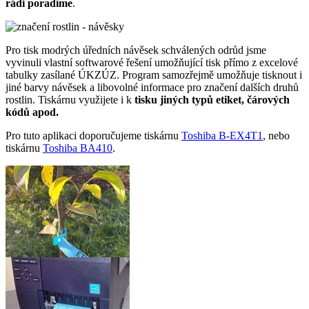
rádi poradíme
.
Pro tisk modrých úředních návěsek schválených odrůd jsme
vyvinuli vlastní softwarové řešení umožňující tisk přímo z excelové
tabulky zasílané ÚKZÚZ. Program samozřejmě umožňuje tisknout i
jiné barvy návěsek a libovolné informace pro značení dalších druhů
rostlin. Tiskárnu využijete i k
tisku jiných typů etiket, čárových
kódů apod.
Pro tuto aplikaci doporučujeme tiskárnu
Toshiba B-EX4T1
, nebo
tiskárnu
Toshiba BA410
.