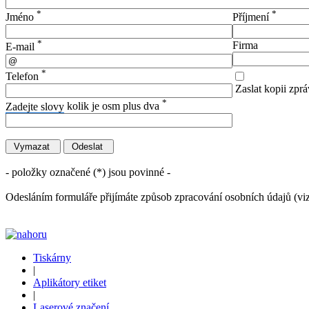
*
*
Jméno
Příjmení
*
Firma
E-mail
*
Telefon
Zaslat kopii zprá
*
Zadejte slovy
kolik je osm plus dva
- položky označené (*) jsou povinné -
Odesláním formuláře přijímáte způsob zpracování osobních údajů (vi
Tiskárny
|
Aplikátory etiket
|
Laserové značení