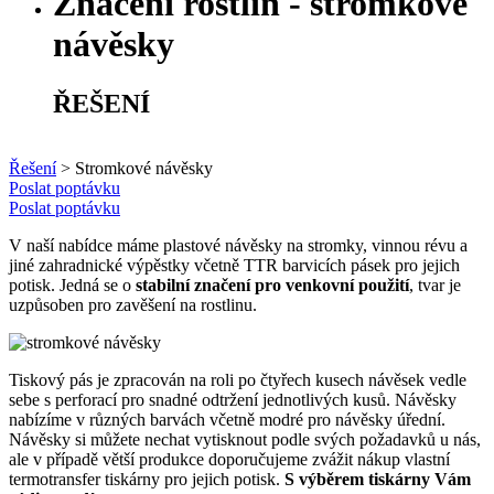
Značení rostlin - stromkové
návěsky
ŘEŠENÍ
Řešení
>
Stromkové návěsky
Poslat poptávku
Poslat poptávku
V naší nabídce máme plastové návěsky na stromky, vinnou révu a
jiné zahradnické výpěstky včetně TTR barvicích pásek pro jejich
potisk. Jedná se o
stabilní značení pro venkovní použití
, tvar je
uzpůsoben pro zavěšení na rostlinu.
Tiskový pás je zpracován na roli po čtyřech kusech návěsek vedle
sebe s perforací pro snadné odtržení jednotlivých kusů. Návěsky
nabízíme v různých barvách včetně modré pro návěsky úřední.
Návěsky si můžete nechat vytisknout podle svých požadavků u nás,
ale v případě větší produkce doporučujeme zvážit nákup vlastní
termotransfer tiskárny pro jejich potisk.
S výběrem tiskárny Vám