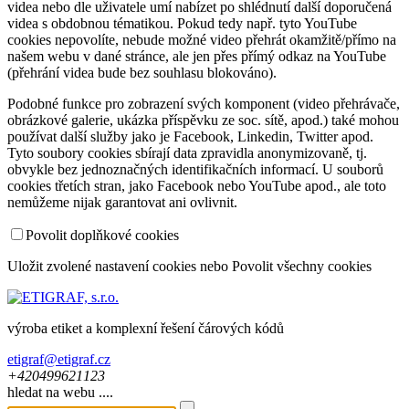
videa nebo dle uživatele umí nabízet po shlédnutí další doporučená
videa s obdobnou tématikou. Pokud tedy např. tyto YouTube
cookies nepovolíte, nebude možné video přehrát okamžitě/přímo na
našem webu v dané stránce, ale jen přes přímý odkaz na YouTube
(přehrání videa bude bez souhlasu blokováno).
Podobné funkce pro zobrazení svých komponent (video přehrávače,
obrázkové galerie, ukázka příspěvku ze soc. sítě, apod.) také mohou
používat další služby jako je Facebook, Linkedin, Twitter apod.
Tyto soubory cookies sbírají data zpravidla anonymizovaně, tj.
obvykle bez jednoznačných identifikačních informací. U souborů
cookies třetích stran, jako Facebook nebo YouTube apod., ale toto
nemůžeme nijak garantovat ani ovlivnit.
Povolit doplňkové cookies
Uložit zvolené nastavení cookies
nebo
Povolit všechny cookies
výroba etiket a komplexní řešení čárových kódů
etigraf@etigraf.cz
+420
499
621
123
hledat na webu ....