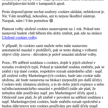
použití/párování kódů v kampaních apod.
Proto doporučujeme nechat soubory cookies ukládat, neblokovat je.
Nic Vám neudělají, nekoušou, ani to nejsou škodlivé nástroje.
Naopak, nám i Vám pomohou 😄
Platnost volby uložení cookies nastavujeme na 1 rok. Pokud toto
nastavení budete chtít během této doby změnit, pak zde na stránce
Uložené cookies volby
.
V případě, že cookies sami mažete nebo máte nastaveno
automatické mazání v prohlížeči, pak se tento dialog s volbami
objeví vždy znovu - důvodem je právě smazání uložené volby.
Pozn.: Při udělení souhlasu s cookies, dojde k jejich uložení v
rozsahu zvolených typů. Pokud je následně souhlas změněn, pak se
změní i typ dané cookie, respektive rozsah následného užití - např.
při zrušení volby Marketingových cookies, bude tato cookie stále
uložena, ale bude nastavena na blokaci (nepoužití pro další účely).
Cookies tedy zůstanou uloženy, a to do doby jejich expirace a nebo
ručního/automatického smazání v prohlížeči (stále ale platí, že
nebudou dále používány např. pro Marketingové účely apod.).
Obráceně zase platí, že při změně v povolení na udělení souhlasu s
např. Marketingovými cookies, bude změněn rozsah oprávnění a
budou dále/znovu tyto cookies používány pro další účely (např.