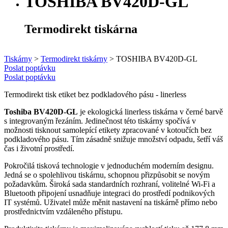
TOSHIBA BV420D-GL
Termodirekt tiskárna
Tiskárny
>
Termodirekt tiskárny
>
TOSHIBA BV420D-GL
Poslat poptávku
Poslat poptávku
Termodirekt tisk etiket bez podkladového pásu - linerless
Toshiba BV420D-GL
je ekologická linerless tiskárna v černé barvě
s integrovaným řezáním. Jedinečnost této tiskárny spočívá v
možnosti tisknout samolepící etikety zpracované v kotoučích bez
podkladového pásu. Tím zásadně snižuje množství odpadu, šetří váš
čas i životní prostředí.
Pokročilá tisková technologie v jednoduchém moderním designu.
Jedná se o spolehlivou tiskárnu, schopnou přizpůsobit se novým
požadavkům. Široká sada standardních rozhraní, volitelné Wi-Fi a
Bluetooth připojení usnadňuje integraci do prostředí podnikových
IT systémů. Uživatel může měnit nastavení na tiskárně přímo nebo
prostřednictvím vzdáleného přístupu.