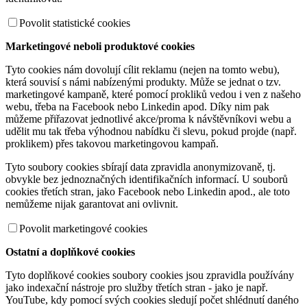
Povolit statistické cookies
Marketingové neboli produktové cookies
Tyto cookies nám dovolují cílit reklamu (nejen na tomto webu),
která souvisí s námi nabízenými produkty. Může se jednat o tzv.
marketingové kampaně, které pomocí prokliků vedou i ven z našeho
webu, třeba na Facebook nebo Linkedin apod. Díky nim pak
můžeme přiřazovat jednotlivé akce/proma k návštěvníkovi webu a
udělit mu tak třeba výhodnou nabídku či slevu, pokud projde (např.
proklikem) přes takovou marketingovou kampaň.
Tyto soubory cookies sbírají data zpravidla anonymizovaně, tj.
obvykle bez jednoznačných identifikačních informací. U souborů
cookies třetích stran, jako Facebook nebo Linkedin apod., ale toto
nemůžeme nijak garantovat ani ovlivnit.
Povolit marketingové cookies
Ostatní a doplňkové cookies
Tyto doplňkové cookies soubory cookies jsou zpravidla používány
jako indexační nástroje pro služby třetích stran - jako je např.
YouTube, kdy pomocí svých cookies sledují počet shlédnutí daného