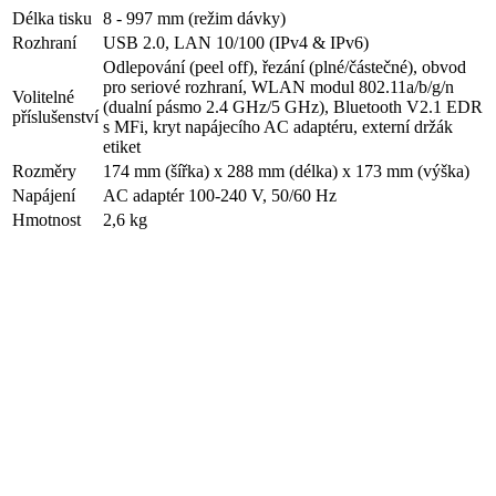
Délka tisku
8 - 997 mm (režim dávky)
Rozhraní
USB 2.0, LAN 10/100 (IPv4 & IPv6)
Odlepování (peel off), řezání (plné/částečné), obvod
pro seriové rozhraní, WLAN modul 802.11a/b/g/n
Volitelné
(dualní pásmo 2.4 GHz/5 GHz), Bluetooth V2.1 EDR
příslušenství
s MFi, kryt napájecího AC adaptéru, externí držák
etiket
Rozměry
174 mm (šířka) x 288 mm (délka) x 173 mm (výška)
Napájení
AC adaptér 100-240 V, 50/60 Hz
Hmotnost
2,6 kg