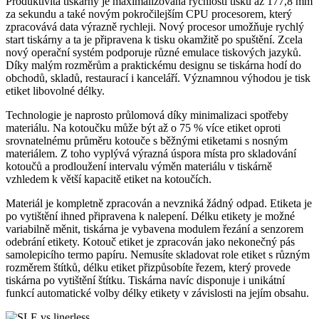
Produktivita tiskárny je maximalizována rychlostí tisku až 177,8 mm
za sekundu a také novým pokročilejším CPU procesorem, který
zpracovává data výrazně rychleji. Nový procesor umožňuje rychlý
start tiskárny a ta je připravena k tisku okamžitě po spuštění. Zcela
nový operační systém podporuje různé emulace tiskových jazyků.
Díky malým rozměrům a praktickému designu se tiskárna hodí do
obchodů, skladů, restaurací i kanceláří. Významnou výhodou je tisk
etiket libovolné délky.
Technologie je naprosto průlomová díky minimalizaci spotřeby
materiálu. Na kotoučku může být až o 75 % více etiket oproti
srovnatelnému průměru kotouče s běžnými etiketami s nosným
materiálem. Z toho vyplývá výrazná úspora místa pro skladování
kotoučů a prodloužení intervalu výměn materiálu v tiskárně
vzhledem k větší kapacitě etiket na kotoučích.
Materiál je kompletně zpracován a nevzniká žádný odpad. Etiketa je
po vytištění ihned připravena k nalepení. Délku etikety je možné
variabilně měnit, tiskárna je vybavena modulem řezání a senzorem
odebrání etikety. Kotouč etiket je zpracován jako nekonečný pás
samolepicího termo papíru. Nemusíte skladovat role etiket s různým
rozměrem štítků, délku etiket přizpůsobíte řezem, který provede
tiskárna po vytištění štítku. Tiskárna navíc disponuje i unikátní
funkcí automatické volby délky etikety v závislosti na jejím obsahu.