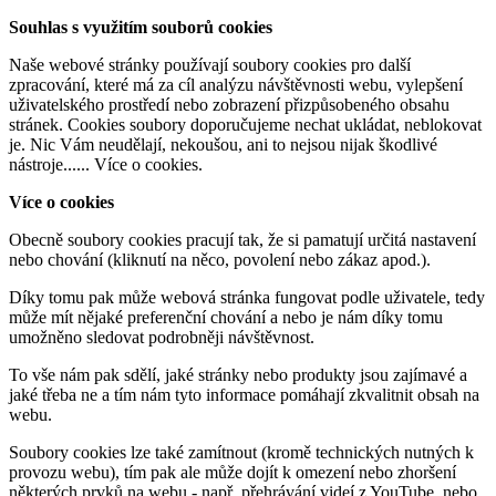
Souhlas s využitím souborů cookies
Naše webové stránky používají soubory cookies pro další
zpracování, které má za cíl analýzu návštěvnosti webu, vylepšení
uživatelského prostředí nebo zobrazení přizpůsobeného obsahu
stránek. Cookies soubory doporučujeme nechat ukládat, neblokovat
je. Nic Vám neudělají, nekoušou, ani to nejsou nijak škodlivé
nástroje......
Více o cookies
.
Více o cookies
Obecně soubory cookies pracují tak, že si pamatují určitá nastavení
nebo chování (kliknutí na něco, povolení nebo zákaz apod.).
Díky tomu pak může webová stránka fungovat podle uživatele, tedy
může mít nějaké preferenční chování a nebo je nám díky tomu
umožněno sledovat podrobněji návštěvnost.
To vše nám pak sdělí, jaké stránky nebo produkty jsou zajímavé a
jaké třeba ne a tím nám tyto informace pomáhají zkvalitnit obsah na
webu.
Soubory cookies lze také zamítnout (kromě technických nutných k
provozu webu), tím pak ale může dojít k omezení nebo zhoršení
některých prvků na webu - např. přehrávání videí z YouTube, nebo