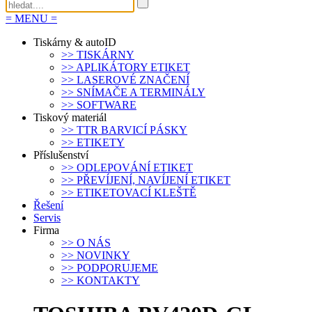
=
MENU
=
Tiskárny & autoID
>>
TISKÁRNY
>>
APLIKÁTORY ETIKET
>>
LASEROVÉ ZNAČENÍ
>>
SNÍMAČE A TERMINÁLY
>>
SOFTWARE
Tiskový materiál
>>
TTR BARVICÍ PÁSKY
>>
ETIKETY
Příslušenství
>>
ODLEPOVÁNÍ ETIKET
>>
PŘEVÍJENÍ, NAVÍJENÍ ETIKET
>>
ETIKETOVACÍ KLEŠTĚ
Řešení
Servis
Firma
>>
O NÁS
>>
NOVINKY
>>
PODPORUJEME
>>
KONTAKTY