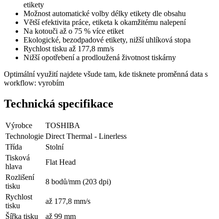
etikety
Možnost automatické volby délky etikety dle obsahu
Větší efektivita práce, etiketa k okamžitému nalepení
Na kotouči až o 75 % více etiket
Ekologické, bezodpadové etikety, nižší uhlíková stopa
Rychlost tisku až 177,8 mm/s
Nižší opotřebení a prodloužená životnost tiskárny
Optimální využití najdete všude tam, kde tisknete proměnná data s
workflow: vyrobím
Technická specifikace
Výrobce
TOSHIBA
Technologie
Direct Thermal - Linerless
Třída
Stolní
Tisková
Flat Head
hlava
Rozlišení
8 bodů/mm (203 dpi)
tisku
Rychlost
až 177,8 mm/s
tisku
Šířka tisku
až 99 mm