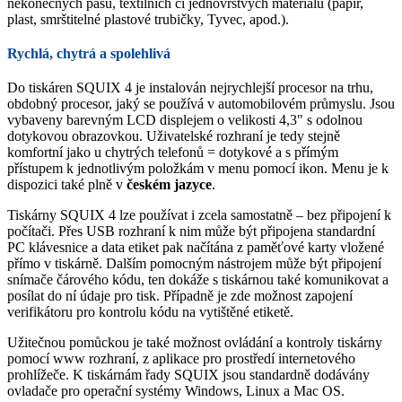
nekonečných pásů, textilních či jednovrstvých materiálů (papír,
plast, smrštitelné plastové trubičky, Tyvec, apod.).
Rychlá, chytrá a spolehlivá
Do tiskáren SQUIX 4 je instalován nejrychlejší procesor na trhu,
obdobný procesor, jaký se používá v automobilovém průmyslu. Jsou
vybaveny barevným LCD displejem o velikosti 4,3" s odolnou
dotykovou obrazovkou. Uživatelské rozhraní je tedy stejně
komfortní jako u chytrých telefonů = dotykové a s přímým
přístupem k jednotlivým položkám v menu pomocí ikon. Menu je k
dispozici také plně v
českém jazyce
.
Tiskárny SQUIX 4 lze používat i zcela samostatně – bez připojení k
počítači. Přes USB rozhraní k nim může být připojena standardní
PC klávesnice a data etiket pak načítána z paměťové karty vložené
přímo v tiskárně. Dalším pomocným nástrojem může být připojení
snímače čárového kódu, ten dokáže s tiskárnou také komunikovat a
posílat do ní údaje pro tisk. Případně je zde možnost zapojení
verifikátoru pro kontrolu kódu na vytištěné etiketě.
Užitečnou pomůckou je také možnost ovládání a kontroly tiskárny
pomocí www rozhraní, z aplikace pro prostředí internetového
prohlížeče. K tiskárnám řady SQUIX jsou standardně dodávány
ovladače pro operační systémy Windows, Linux a Mac OS.