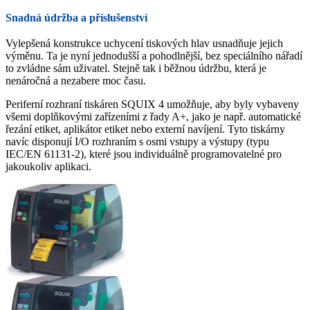
Snadná údržba a příslušenství
Vylepšená konstrukce uchycení tiskových hlav usnadňuje jejich
výměnu. Ta je nyní jednodušší a pohodlnější, bez speciálního nářadí
to zvládne sám uživatel. Stejně tak i běžnou údržbu, která je
nenáročná a nezabere moc času.
Periferní rozhraní tiskáren SQUIX 4 umožňuje, aby byly vybaveny
všemi doplňkovými zařízeními z řady A+, jako je např. automatické
řezání etiket, aplikátor etiket nebo externí navíjení. Tyto tiskárny
navíc disponují I/O rozhraním s osmi vstupy a výstupy (typu
IEC/EN 61131-2), které jsou individuálně programovatelné pro
jakoukoliv aplikaci.