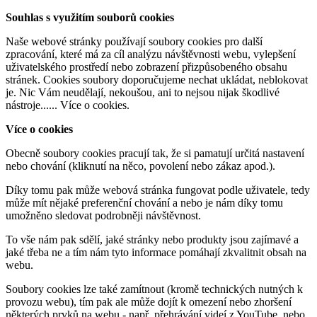
Souhlas s využitím souborů cookies
Naše webové stránky používají soubory cookies pro další
zpracování, které má za cíl analýzu návštěvnosti webu, vylepšení
uživatelského prostředí nebo zobrazení přizpůsobeného obsahu
stránek. Cookies soubory doporučujeme nechat ukládat, neblokovat
je. Nic Vám neudělají, nekoušou, ani to nejsou nijak škodlivé
nástroje......
Více o cookies
.
Více o cookies
Obecně soubory cookies pracují tak, že si pamatují určitá nastavení
nebo chování (kliknutí na něco, povolení nebo zákaz apod.).
Díky tomu pak může webová stránka fungovat podle uživatele, tedy
může mít nějaké preferenční chování a nebo je nám díky tomu
umožněno sledovat podrobněji návštěvnost.
To vše nám pak sdělí, jaké stránky nebo produkty jsou zajímavé a
jaké třeba ne a tím nám tyto informace pomáhají zkvalitnit obsah na
webu.
Soubory cookies lze také zamítnout (kromě technických nutných k
provozu webu), tím pak ale může dojít k omezení nebo zhoršení
některých prvků na webu - např. přehrávání videí z YouTube, nebo