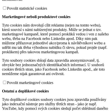
Povolit statistické cookies
Marketingové neboli produktové cookies
Tyto cookies nám dovolují cílit reklamu (nejen na tomto webu),
která souvisí s námi nabízenými produkty. Může se jednat o tzv.
marketingové kampaně, které pomocí prokliků vedou i ven z našeho
webu, třeba na Facebook nebo Linkedin apod. Díky nim pak
můžeme přiřazovat jednotlivé akce/proma k návštěvníkovi webu a
udělit mu tak třeba výhodnou nabídku či slevu, pokud projde (např.
proklikem) přes takovou marketingovou kampaň.
Tyto soubory cookies sbírají data zpravidla anonymizovaně, tj.
obvykle bez jednoznačných identifikačních informací. U souborů
cookies třetích stran, jako Facebook nebo Linkedin apod., ale toto
nemůžeme nijak garantovat ani ovlivnit.
Povolit marketingové cookies
Ostatní a doplňkové cookies
Tyto doplňkové cookies soubory cookies jsou zpravidla používány
jako indexační nástroje pro služby třetích stran - jako je např.
YouTube, kdy pomocí svých cookies sledují počet shlédnutí daného