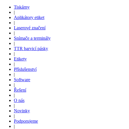
Tiskárny
|
Aplikátory etiket
|
Laserové značení
|
Snímače a terminály
|
TTR barvicí pásky
|
Etikety
|
Příslušenství
|
Software
|
Řešení
|
O nás
|
Novinky
|
Podporujeme
|