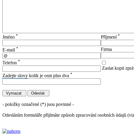
*
*
Jméno
Příjmení
*
Firma
E-mail
*
Telefon
Zaslat kopii zprá
*
Zadejte slovy
kolik je osm plus dva
- položky označené (*) jsou povinné -
Odesláním formuláře přijímáte způsob zpracování osobních údajů (vi