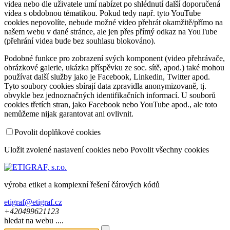
videa nebo dle uživatele umí nabízet po shlédnutí další doporučená
videa s obdobnou tématikou. Pokud tedy např. tyto YouTube
cookies nepovolíte, nebude možné video přehrát okamžitě/přímo na
našem webu v dané stránce, ale jen přes přímý odkaz na YouTube
(přehrání videa bude bez souhlasu blokováno).
Podobné funkce pro zobrazení svých komponent (video přehrávače,
obrázkové galerie, ukázka příspěvku ze soc. sítě, apod.) také mohou
používat další služby jako je Facebook, Linkedin, Twitter apod.
Tyto soubory cookies sbírají data zpravidla anonymizovaně, tj.
obvykle bez jednoznačných identifikačních informací. U souborů
cookies třetích stran, jako Facebook nebo YouTube apod., ale toto
nemůžeme nijak garantovat ani ovlivnit.
Povolit doplňkové cookies
Uložit zvolené nastavení cookies
nebo
Povolit všechny cookies
výroba etiket a komplexní řešení čárových kódů
etigraf@etigraf.cz
+420
499
621
123
hledat na webu ....