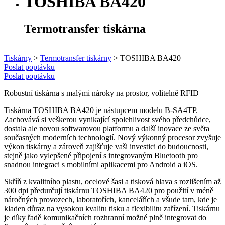
TOSHIBA BA420
Termotransfer tiskárna
Tiskárny
>
Termotransfer tiskárny
>
TOSHIBA BA420
Poslat poptávku
Poslat poptávku
Robustní tiskárna s malými nároky na prostor, volitelně RFID
Tiskárna TOSHIBA BA420 je nástupcem modelu B-SA4TP.
Zachovává si veškerou vynikající spolehlivost svého předchůdce,
dostala ale novou softwarovou platformu a další inovace ze světa
současných moderních technologií. Nový výkonný procesor zvyšuje
výkon tiskárny a zároveň zajišťuje vaši investici do budoucnosti,
stejně jako vylepšené připojení s integrovaným Bluetooth pro
snadnou integraci s mobilními aplikacemi pro Android a iOS.
Skříň z kvalitního plastu, ocelové šasi a tisková hlava s rozlišením až
300 dpi předurčují tiskárnu TOSHIBA BA420 pro použití v méně
náročných provozech, laboratořích, kancelářích a všude tam, kde je
kladen důraz na vysokou kvalitu tisku a flexibilitu zařízení. Tiskárnu
je díky řadě komunikačních rozhranní možné plně integrovat do