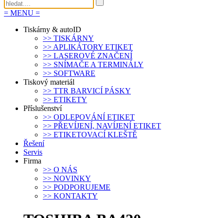
=
MENU
=
Tiskárny & autoID
>>
TISKÁRNY
>>
APLIKÁTORY ETIKET
>>
LASEROVÉ ZNAČENÍ
>>
SNÍMAČE A TERMINÁLY
>>
SOFTWARE
Tiskový materiál
>>
TTR BARVICÍ PÁSKY
>>
ETIKETY
Příslušenství
>>
ODLEPOVÁNÍ ETIKET
>>
PŘEVÍJENÍ, NAVÍJENÍ ETIKET
>>
ETIKETOVACÍ KLEŠTĚ
Řešení
Servis
Firma
>>
O NÁS
>>
NOVINKY
>>
PODPORUJEME
>>
KONTAKTY