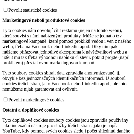
Povolit statistické cookies
Marketingové neboli produktové cookies
Tyto cookies nám dovolují cílit reklamu (nejen na tomto webu),
která souvisí s námi nabízenými produkty. Může se jednat o tzv.
marketingové kampaně, které pomocí prokliků vedou i ven z našeho
webu, třeba na Facebook nebo Linkedin apod. Díky nim pak
můžeme přiřazovat jednotlivé akce/proma k návštěvníkovi webu a
udělit mu tak třeba výhodnou nabídku či slevu, pokud projde (např.
proklikem) přes takovou marketingovou kampaň.
Tyto soubory cookies sbírají data zpravidla anonymizovaně, tj.
obvykle bez jednoznačných identifikačních informací. U souborů
cookies třetích stran, jako Facebook nebo Linkedin apod., ale toto
nemůžeme nijak garantovat ani ovlivnit.
Povolit marketingové cookies
Ostatní a doplňkové cookies
Tyto doplňkové cookies soubory cookies jsou zpravidla používány
jako indexační nástroje pro služby třetích stran - jako je např.
YouTube, kdy pomocí svých cookies sledují počet shlédnutí daného