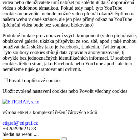
videa nebo dle uživatele umí nabízet po shlédnutí další doporučená
videa s obdobnou tématikou. Pokud tedy např. tyto YouTube
cookies nepovolíte, nebude možné video přehrát okamžitě/přímo na
našem webu v dané stránce, ale jen přes přímý odkaz na YouTube
(přehrání videa bude bez souhlasu blokováno).
Podobné funkce pro zobrazení svých komponent (video přehrávače,
obrázkové galerie, ukázka příspěvku ze soc. sítě, apod.) také mohou
používat další služby jako je Facebook, Linkedin, Twitter apod.
Tyto soubory cookies sbírají data zpravidla anonymizovaně, tj.
obvykle bez jednoznačných identifikačních informací. U souborů
cookies třetích stran, jako Facebook nebo YouTube apod., ale toto
nemůžeme nijak garantovat ani ovlivnit.
Povolit doplňkové cookies
Uložit zvolené nastavení cookies
nebo
Povolit všechny cookies
výroba etiket a komplexní řešení čárových kódů
etigraf@etigraf.cz
+420
499
621
123
hledat na webu ....