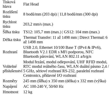
Tisková
Flat Head
hlava
Rozlišení
8 bodů/mm (203 dpi) | 11,8 bodů/mm (300 dpi)
tisku
Rychlost
203,2 mm/s (max.)
tisku
Šířka tisku
TS12: 105,7 mm (max.) | GS12: 104 mm (max.)
Thermal Transfer: 11 až 1498 mm | Direct Thermal: 6
Délka tisku
až 1498 mm
USB 2.0, Ethernet 10/100 Base T (IPv4 & IPv6),
Rozhraní
Bluetooth V2.1 EDR s MFi podporou, NFC
Bluetooth párování, WLAN 802.11 a/b/g/n
Modul řezání, modul odlepování, UHF RFID modul,
Volitelné
RTC modul reálného času, WLAN duální pásmo 2,4 /
příslušenství
5 GHz, sériové rozhraní RS-232, paralelní rozhraní
Centronics, přídavné I/O rozhraní
Rozměry
245 mm (šířka) x 350 mm (délka) x 332 mm (výška)
Napájení
AC 100-240 V, 50/60 Hz
Hmotnost
12 kg