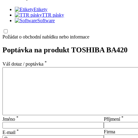
Etikety
TTR pásky
Software
Požádat o obchodní nabídku nebo informace
Poptávka na produkt TOSHIBA BA420
*
Váš dotaz / poptávka
*
*
Jméno
Příjmení
*
Firma
E-mail