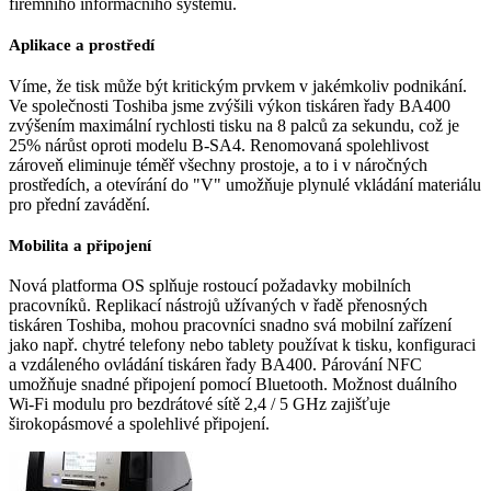
firemního informačního systému.
Aplikace a prostředí
Víme, že tisk může být kritickým prvkem v jakémkoliv podnikání.
Ve společnosti Toshiba jsme zvýšili výkon tiskáren řady BA400
zvýšením maximální rychlosti tisku na 8 palců za sekundu, což je
25% nárůst oproti modelu B-SA4. Renomovaná spolehlivost
zároveň eliminuje téměř všechny prostoje, a to i v náročných
prostředích, a otevírání do "V" umožňuje plynulé vkládání materiálu
pro přední zavádění.
Mobilita a připojení
Nová platforma OS splňuje rostoucí požadavky mobilních
pracovníků. Replikací nástrojů užívaných v řadě přenosných
tiskáren Toshiba, mohou pracovníci snadno svá mobilní zařízení
jako např. chytré telefony nebo tablety používat k tisku, konfiguraci
a vzdáleného ovládání tiskáren řady BA400. Párování NFC
umožňuje snadné připojení pomocí Bluetooth. Možnost duálního
Wi-Fi modulu pro bezdrátové sítě 2,4 / 5 GHz zajišťuje
širokopásmové a spolehlivé připojení.