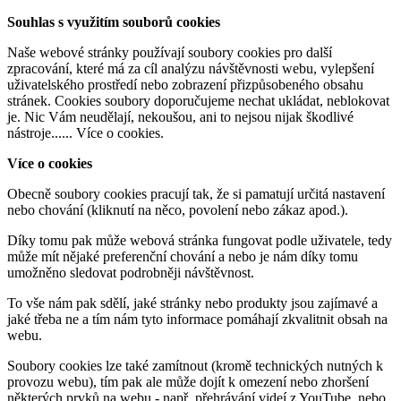
Souhlas s využitím souborů cookies
Naše webové stránky používají soubory cookies pro další
zpracování, které má za cíl analýzu návštěvnosti webu, vylepšení
uživatelského prostředí nebo zobrazení přizpůsobeného obsahu
stránek. Cookies soubory doporučujeme nechat ukládat, neblokovat
je. Nic Vám neudělají, nekoušou, ani to nejsou nijak škodlivé
nástroje......
Více o cookies
.
Více o cookies
Obecně soubory cookies pracují tak, že si pamatují určitá nastavení
nebo chování (kliknutí na něco, povolení nebo zákaz apod.).
Díky tomu pak může webová stránka fungovat podle uživatele, tedy
může mít nějaké preferenční chování a nebo je nám díky tomu
umožněno sledovat podrobněji návštěvnost.
To vše nám pak sdělí, jaké stránky nebo produkty jsou zajímavé a
jaké třeba ne a tím nám tyto informace pomáhají zkvalitnit obsah na
webu.
Soubory cookies lze také zamítnout (kromě technických nutných k
provozu webu), tím pak ale může dojít k omezení nebo zhoršení
některých prvků na webu - např. přehrávání videí z YouTube, nebo