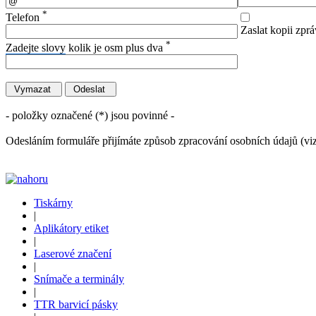
*
Telefon
Zaslat kopii zprá
*
Zadejte slovy
kolik je osm plus dva
- položky označené (*) jsou povinné -
Odesláním formuláře přijímáte způsob zpracování osobních údajů (vi
Tiskárny
|
Aplikátory etiket
|
Laserové značení
|
Snímače a terminály
|
TTR barvicí pásky