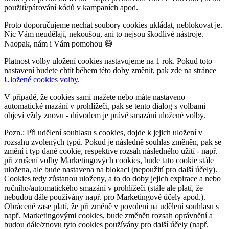
použití/párování kódů v kampaních apod.
Proto doporučujeme nechat soubory cookies ukládat, neblokovat je.
Nic Vám neudělají, nekoušou, ani to nejsou škodlivé nástroje.
Naopak, nám i Vám pomohou 😄
Platnost volby uložení cookies nastavujeme na 1 rok. Pokud toto
nastavení budete chtít během této doby změnit, pak zde na stránce
Uložené cookies volby
.
V případě, že cookies sami mažete nebo máte nastaveno
automatické mazání v prohlížeči, pak se tento dialog s volbami
objeví vždy znovu - důvodem je právě smazání uložené volby.
Pozn.: Při udělení souhlasu s cookies, dojde k jejich uložení v
rozsahu zvolených typů. Pokud je následně souhlas změněn, pak se
změní i typ dané cookie, respektive rozsah následného užití - např.
při zrušení volby Marketingových cookies, bude tato cookie stále
uložena, ale bude nastavena na blokaci (nepoužití pro další účely).
Cookies tedy zůstanou uloženy, a to do doby jejich expirace a nebo
ručního/automatického smazání v prohlížeči (stále ale platí, že
nebudou dále používány např. pro Marketingové účely apod.).
Obráceně zase platí, že při změně v povolení na udělení souhlasu s
např. Marketingovými cookies, bude změněn rozsah oprávnění a
budou dále/znovu tyto cookies používány pro další účely (např.