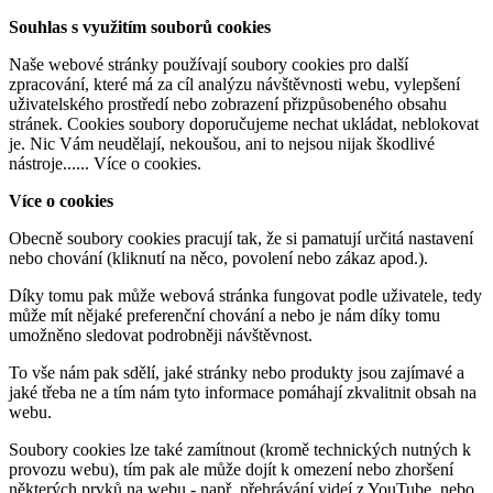
Souhlas s využitím souborů cookies
Naše webové stránky používají soubory cookies pro další
zpracování, které má za cíl analýzu návštěvnosti webu, vylepšení
uživatelského prostředí nebo zobrazení přizpůsobeného obsahu
stránek. Cookies soubory doporučujeme nechat ukládat, neblokovat
je. Nic Vám neudělají, nekoušou, ani to nejsou nijak škodlivé
nástroje......
Více o cookies
.
Více o cookies
Obecně soubory cookies pracují tak, že si pamatují určitá nastavení
nebo chování (kliknutí na něco, povolení nebo zákaz apod.).
Díky tomu pak může webová stránka fungovat podle uživatele, tedy
může mít nějaké preferenční chování a nebo je nám díky tomu
umožněno sledovat podrobněji návštěvnost.
To vše nám pak sdělí, jaké stránky nebo produkty jsou zajímavé a
jaké třeba ne a tím nám tyto informace pomáhají zkvalitnit obsah na
webu.
Soubory cookies lze také zamítnout (kromě technických nutných k
provozu webu), tím pak ale může dojít k omezení nebo zhoršení
některých prvků na webu - např. přehrávání videí z YouTube, nebo