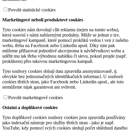
Povolit statistické cookies
Marketingové neboli produktové cookies
Tyto cookies nám dovolují cílit reklamu (nejen na tomto webu),
která souvisí s námi nabízenými produkty. Může se jednat o tzv.
marketingové kampaně, které pomocí prokliků vedou i ven z našeho
webu, třeba na Facebook nebo Linkedin apod. Díky nim pak
můžeme přiřazovat jednotlivé akce/proma k návštěvníkovi webu a
udělit mu tak třeba výhodnou nabídku či slevu, pokud projde (např.
proklikem) přes takovou marketingovou kampaň.
Tyto soubory cookies sbírají data zpravidla anonymizovaně, tj.
obvykle bez jednoznačných identifikačních informací. U souborů
cookies třetích stran, jako Facebook nebo Linkedin apod., ale toto
nemůžeme nijak garantovat ani ovlivnit.
Povolit marketingové cookies
Ostatní a doplňkové cookies
Tyto doplňkové cookies soubory cookies jsou zpravidla používány
jako indexační nástroje pro služby třetích stran - jako je např.
YouTube, kdy pomocí svých cookies sledují počet shlédnutí daného