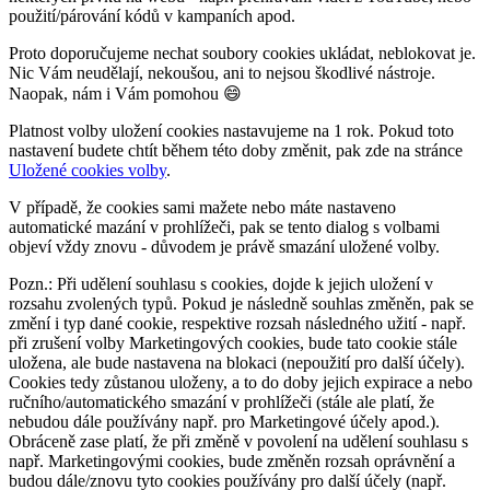
použití/párování kódů v kampaních apod.
Proto doporučujeme nechat soubory cookies ukládat, neblokovat je.
Nic Vám neudělají, nekoušou, ani to nejsou škodlivé nástroje.
Naopak, nám i Vám pomohou 😄
Platnost volby uložení cookies nastavujeme na 1 rok. Pokud toto
nastavení budete chtít během této doby změnit, pak zde na stránce
Uložené cookies volby
.
V případě, že cookies sami mažete nebo máte nastaveno
automatické mazání v prohlížeči, pak se tento dialog s volbami
objeví vždy znovu - důvodem je právě smazání uložené volby.
Pozn.: Při udělení souhlasu s cookies, dojde k jejich uložení v
rozsahu zvolených typů. Pokud je následně souhlas změněn, pak se
změní i typ dané cookie, respektive rozsah následného užití - např.
při zrušení volby Marketingových cookies, bude tato cookie stále
uložena, ale bude nastavena na blokaci (nepoužití pro další účely).
Cookies tedy zůstanou uloženy, a to do doby jejich expirace a nebo
ručního/automatického smazání v prohlížeči (stále ale platí, že
nebudou dále používány např. pro Marketingové účely apod.).
Obráceně zase platí, že při změně v povolení na udělení souhlasu s
např. Marketingovými cookies, bude změněn rozsah oprávnění a
budou dále/znovu tyto cookies používány pro další účely (např.