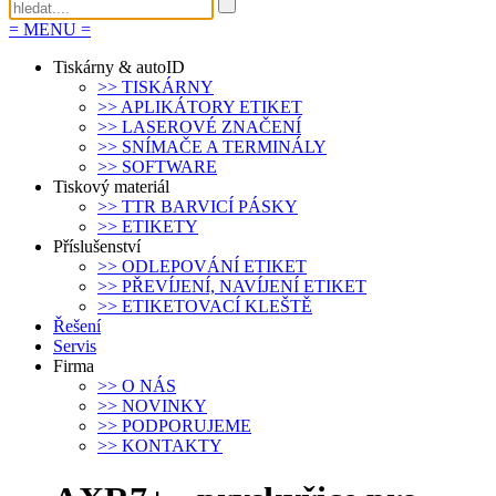
=
MENU
=
Tiskárny & autoID
>>
TISKÁRNY
>>
APLIKÁTORY ETIKET
>>
LASEROVÉ ZNAČENÍ
>>
SNÍMAČE A TERMINÁLY
>>
SOFTWARE
Tiskový materiál
>>
TTR BARVICÍ PÁSKY
>>
ETIKETY
Příslušenství
>>
ODLEPOVÁNÍ ETIKET
>>
PŘEVÍJENÍ, NAVÍJENÍ ETIKET
>>
ETIKETOVACÍ KLEŠTĚ
Řešení
Servis
Firma
>>
O NÁS
>>
NOVINKY
>>
PODPORUJEME
>>
KONTAKTY