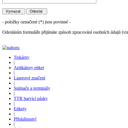
- položky označené (*) jsou povinné -
Odesláním formuláře přijímáte způsob zpracování osobních údajů (vi
Tiskárny
|
Aplikátory etiket
|
Laserové značení
|
Snímače a terminály
|
TTR barvicí pásky
|
Etikety
|
Příslušenství
|