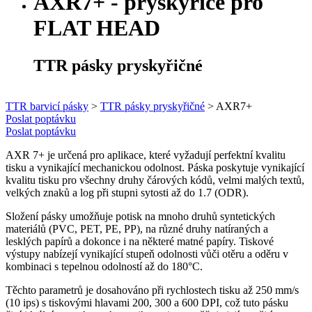
AXR7+ - pryskyřice pro
FLAT HEAD
TTR pásky pryskyřičné
TTR barvicí pásky
>
TTR pásky pryskyřičné
>
AXR7+
Poslat poptávku
Poslat poptávku
AXR 7+ je určená pro aplikace, které vyžadují perfektní kvalitu
tisku a vynikající mechanickou odolnost. Páska poskytuje vynikající
kvalitu tisku pro všechny druhy čárových kódů, velmi malých textů,
velkých znaků a log při stupni sytosti až do 1.7 (ODR).
Složení pásky umožňuje potisk na mnoho druhů syntetických
materiálů (PVC, PET, PE, PP), na různé druhy natíraných a
lesklých papírů a dokonce i na některé matné papíry. Tiskové
výstupy nabízejí vynikající stupeň odolnosti vůči otěru a oděru v
kombinaci s tepelnou odolností až do 180°C.
Těchto parametrů je dosahováno při rychlostech tisku až 250 mm/s
(10 ips) s tiskovými hlavami 200, 300 a 600 DPI, což tuto pásku