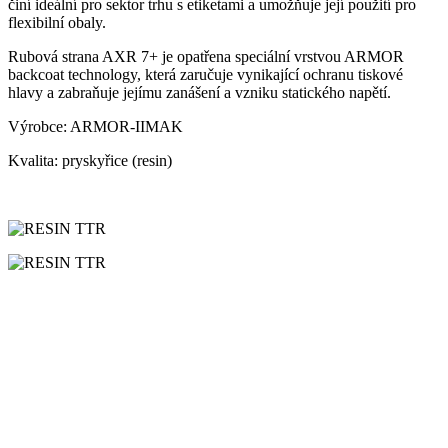
činí ideální pro sektor trhu s etiketami a umožňuje její použití pro
flexibilní obaly.
Rubová strana AXR 7+ je opatřena speciální vrstvou ARMOR
backcoat technology, která zaručuje vynikající ochranu tiskové
hlavy a zabraňuje jejímu zanášení a vzniku statického napětí.
Výrobce:
ARMOR-IIMAK
Kvalita:
pryskyřice (resin)