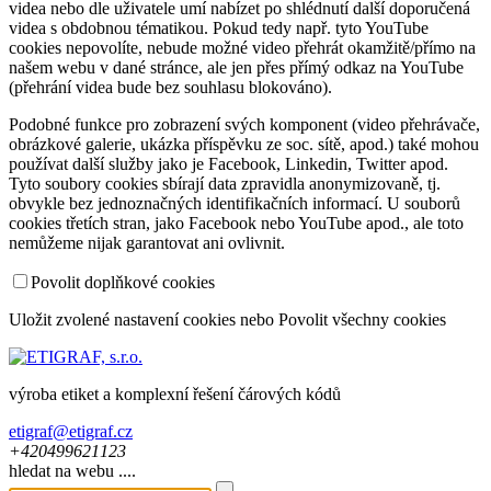
videa nebo dle uživatele umí nabízet po shlédnutí další doporučená
videa s obdobnou tématikou. Pokud tedy např. tyto YouTube
cookies nepovolíte, nebude možné video přehrát okamžitě/přímo na
našem webu v dané stránce, ale jen přes přímý odkaz na YouTube
(přehrání videa bude bez souhlasu blokováno).
Podobné funkce pro zobrazení svých komponent (video přehrávače,
obrázkové galerie, ukázka příspěvku ze soc. sítě, apod.) také mohou
používat další služby jako je Facebook, Linkedin, Twitter apod.
Tyto soubory cookies sbírají data zpravidla anonymizovaně, tj.
obvykle bez jednoznačných identifikačních informací. U souborů
cookies třetích stran, jako Facebook nebo YouTube apod., ale toto
nemůžeme nijak garantovat ani ovlivnit.
Povolit doplňkové cookies
Uložit zvolené nastavení cookies
nebo
Povolit všechny cookies
výroba etiket a komplexní řešení čárových kódů
etigraf@etigraf.cz
+420
499
621
123
hledat na webu ....