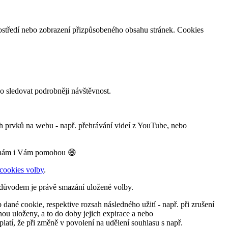
rostředí nebo zobrazení přizpůsobeného obsahu stránek. Cookies
 sledovat podrobněji návštěvnost.
h prvků na webu - např. přehrávání videí z YouTube, nebo
k, nám i Vám pomohou 😄
cookies volby
.
- důvodem je právě smazání uložené volby.
dané cookie, respektive rozsah následného užití - např. při zrušení
nou uloženy, a to do doby jejich expirace a nebo
latí, že při změně v povolení na udělení souhlasu s např.