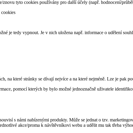
znovu tyto cookies používány pro další účely (např. hodnocení/průbě
 cookies
né je tedy vypnout. Je v nich uložena např. informace o udělení souh
, na které stránky se dívají nejvíce a na které nejméně. Lze je pak pou
ormace, pomocí kterých by bylo možné jednoznačně uživatele identifiko
á souvisí s námi nabízenými produkty. Může se jednat o tzv. marketing
notlivé akce/proma k návštěvníkovi webu a udělit mu tak třeba výhod