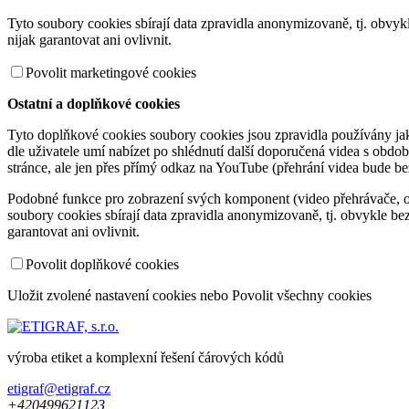
Tyto soubory cookies sbírají data zpravidla anonymizovaně, tj. obvy
nijak garantovat ani ovlivnit.
Povolit marketingové cookies
Ostatní a doplňkové cookies
Tyto doplňkové cookies soubory cookies jsou zpravidla používány jako
dle uživatele umí nabízet po shlédnutí další doporučená videa s ob
stránce, ale jen přes přímý odkaz na YouTube (přehrání videa bude b
Podobné funkce pro zobrazení svých komponent (video přehrávače, obr
soubory cookies sbírají data zpravidla anonymizovaně, tj. obvykle b
garantovat ani ovlivnit.
Povolit doplňkové cookies
Uložit zvolené nastavení cookies
nebo
Povolit všechny cookies
výroba etiket a komplexní řešení čárových kódů
etigraf@etigraf.cz
+420
499
621
123