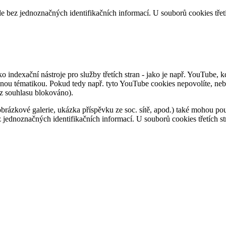
kle bez jednoznačných identifikačních informací. U souborů cookies tře
 indexační nástroje pro služby třetích stran - jako je např. YouTube, 
dobnou tématikou. Pokud tedy např. tyto YouTube cookies nepovolíte, 
ez souhlasu blokováno).
ázkové galerie, ukázka příspěvku ze soc. sítě, apod.) také mohou použ
ez jednoznačných identifikačních informací. U souborů cookies třetích