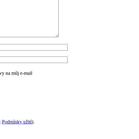
vy na můj e‑mail
z
Podmínky užití
).