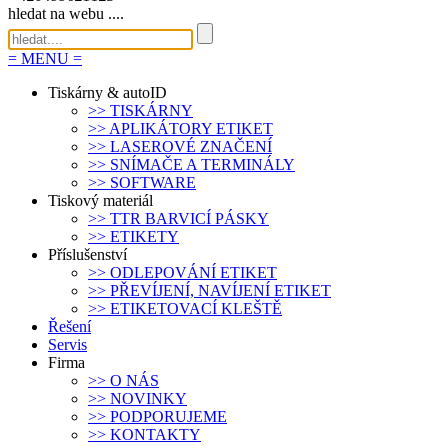
hledat na webu ....
=
MENU
=
Tiskárny & autoID
>>
TISKÁRNY
>>
APLIKÁTORY ETIKET
>>
LASEROVÉ ZNAČENÍ
>>
SNÍMAČE A TERMINÁLY
>>
SOFTWARE
Tiskový materiál
>>
TTR BARVICÍ PÁSKY
>>
ETIKETY
Příslušenství
>>
ODLEPOVÁNÍ ETIKET
>>
PŘEVÍJENÍ, NAVÍJENÍ ETIKET
>>
ETIKETOVACÍ KLEŠTĚ
Řešení
Servis
Firma
>>
O NÁS
>>
NOVINKY
>>
PODPORUJEME
>>
KONTAKTY