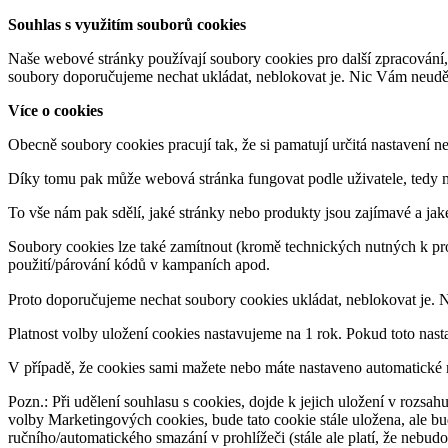
Souhlas s využitím souborů cookies
Naše webové stránky používají soubory cookies pro další zpracování,
soubory doporučujeme nechat ukládat, neblokovat je. Nic Vám neudělají
Více o cookies
Obecně soubory cookies pracují tak, že si pamatují určitá nastavení n
Díky tomu pak může webová stránka fungovat podle uživatele, tedy m
To vše nám pak sdělí, jaké stránky nebo produkty jsou zajímavé a jak
Soubory cookies lze také zamítnout (kromě technických nutných k pr
použití/párování kódů v kampaních apod.
Proto doporučujeme nechat soubory cookies ukládat, neblokovat je. 
Platnost volby uložení cookies nastavujeme na 1 rok. Pokud toto nast
V případě, že cookies sami mažete nebo máte nastaveno automatické m
Pozn.: Při udělení souhlasu s cookies, dojde k jejich uložení v rozsa
volby Marketingových cookies, bude tato cookie stále uložena, ale bud
ručního/automatického smazání v prohlížeči (stále ale platí, že nebud