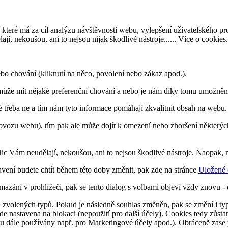
 které má za cíl analýzu návštěvnosti webu, vylepšení uživatelského p
, nekoušou, ani to nejsou nijak škodlivé nástroje......
Více o cookies
.
ebo chování (kliknutí na něco, povolení nebo zákaz apod.).
ůže mít nějaké preferenční chování a nebo je nám díky tomu umožněno
é třeba ne a tím nám tyto informace pomáhají zkvalitnit obsah na webu.
ovozu webu), tím pak ale může dojít k omezení nebo zhoršení některýc
Nic Vám neudělají, nekoušou, ani to nejsou škodlivé nástroje. Naopa
avení budete chtít během této doby změnit, pak zde na stránce
Uložené 
azání v prohlížeči, pak se tento dialog s volbami objeví vždy znovu 
hu zvolených typů. Pokud je následně souhlas změněn, pak se změní i typ 
e nastavena na blokaci (nepoužití pro další účely). Cookies tedy zůsta
ou dále používány např. pro Marketingové účely apod.). Obráceně zase p