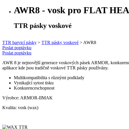
AWR8 - vosk pro FLAT HE
TTR pásky voskové
TTR barvicí pásky
>
TTR pásky voskové
>
AWR8
Poslat poptávku
Poslat poptávku
AWR 8 je nejnovější generace voskových pásek ARMOR, konkurencesc
aplikace kde jsou tradičně voskové TTR pásky používány.
Multikompatibilita s různými podklady
Vynikající sytost tisku
Konkurenceschopnost
Výrobce:
ARMOR-IIMAK
Kvalita:
vosk (wax)